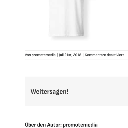
fü
Von
promotemedia
|
Juli 21st, 2018
|
Kommentare deaktiviert
sc
ts
lo
we
Weitersagen!
Über den Autor:
promotemedia