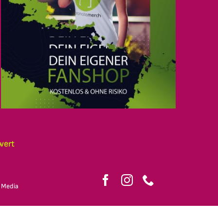
wert
 Media