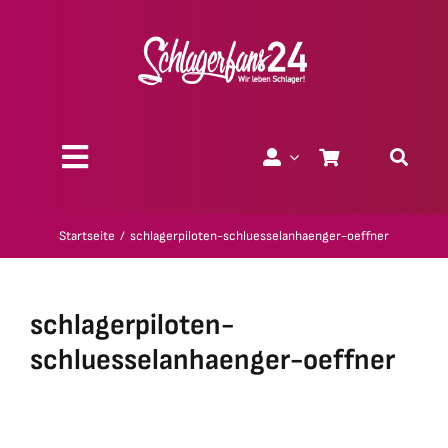
Zum
Inhalt
springen
Toggle
Navigation
Über uns
Startseite
schlagerpiloten-schluesselanhaenger-oeffner
Charity
schlagerpiloten-
Geschenk-Gutscheine
schluesselanhaenger-oeffner
Kollektionen