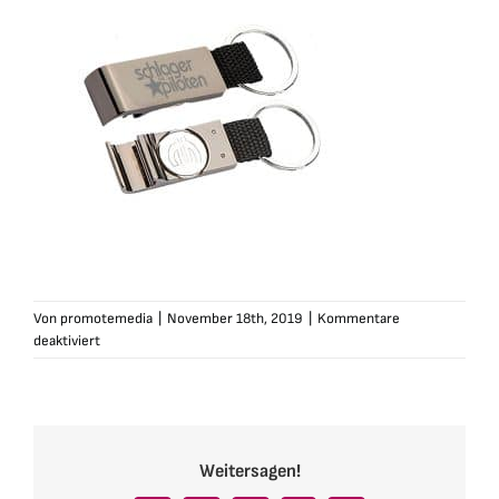
Von
promotemedia
|
November 18th, 2019
|
Kommentare
für
deaktiviert
schlagerpiloten-
schluesselanhaenger-
oeffner
Weitersagen!