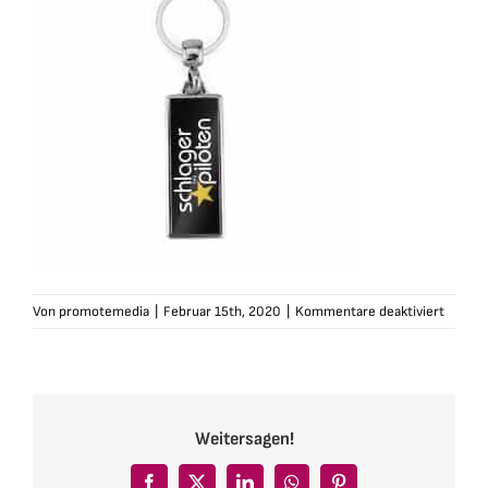
für
Von
promotemedia
|
Februar 15th, 2020
|
Kommentare deaktiviert
schlage
logo-
schlue
Weitersagen!