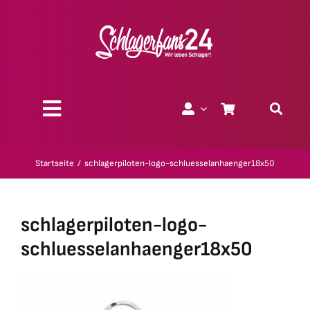
Zum
Inhalt
springen
Toggle
Navigation
Über uns
Startseite
schlagerpiloten-logo-schluesselanhaenger18x50
Charity
schlagerpiloten-logo-
Geschenk-Gutscheine
schluesselanhaenger18x50
Kollektionen