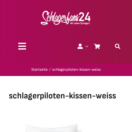
Zum
Inhalt
springen
Toggle
Navigation
Über uns
Startseite
schlagerpiloten-kissen-weiss
Charity
schlagerpiloten-kissen-weiss
Geschenk-Gutscheine
Kollektionen