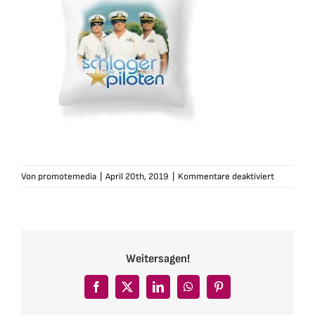
für
Von
promotemedia
|
April 20th, 2019
|
Kommentare deaktiviert
schlagerpi
kissen-
weiss
Weitersagen!
Facebook
X
LinkedIn
WhatsApp
Pinterest