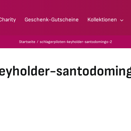
Charity
Geschenk-Gutscheine
Kollektionen
Startseite
schlagerpiloten-keyholder-santodomingo-2
keyholder-santodomin