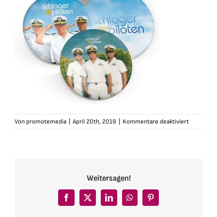
für
Von
promotemedia
|
April 20th, 2019
|
Kommentare deaktiviert
schlagerpi
button-
3er
Weitersagen!
Facebook
X
LinkedIn
WhatsApp
Pinterest