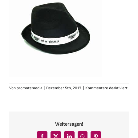
für
Von
promotemedia
|
Dezember 5th, 2017
|
Kommentare deaktiviert
schla
hut-
schwa
weiss
band2
Weitersagen!