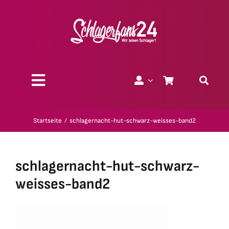
Zum
Inhalt
springen
Toggle
Navigation
Über uns
Startseite
schlagernacht-hut-schwarz-weisses-band2
Charity
schlagernacht-hut-schwarz-
Geschenk-Gutscheine
weisses-band2
Kollektionen