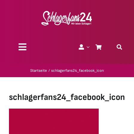
Zum
Inhalt
springen
Toggle
Navigation
Über uns
Startseite
schlagerfans24_facebook_icon
Charity
schlagerfans24_facebook_icon
Geschenk-Gutscheine
Kollektionen