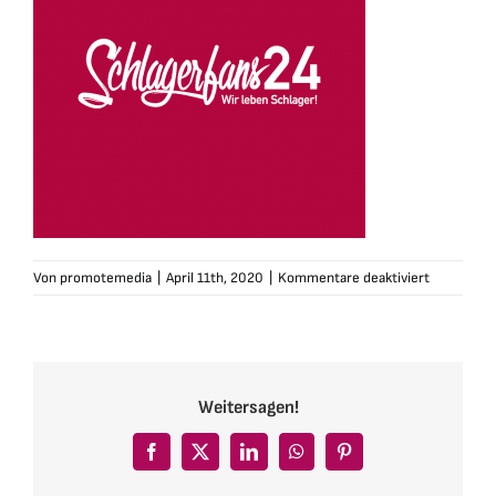
für
Von
promotemedia
|
April 11th, 2020
|
Kommentare deaktiviert
schlagerf
Weitersagen!
Facebook
X
LinkedIn
WhatsApp
Pinterest