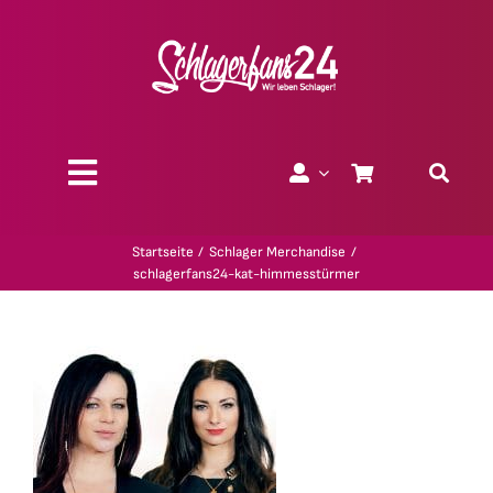
Zum
Inhalt
springen
Toggle
Navigation
Über uns
Startseite
Schlager Merchandise
schlagerfans24-kat-himmesstürmer
Charity
Geschenk-Gutscheine
Kollektionen