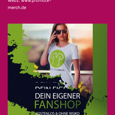
Web2: www.promote-
merch.de