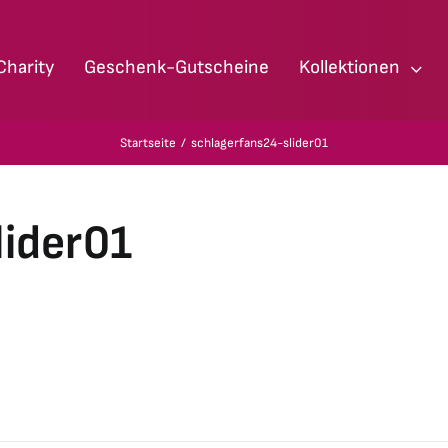
Charity
Geschenk-Gutscheine
Kollektionen
Startseite
schlagerfans24-slider01
lider01