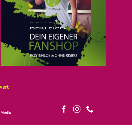
wert
 Media