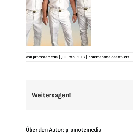
fü
Von
promotemedia
|
Juli 18th, 2018
|
Kommentare deaktiviert
sc
ka
sc
Weitersagen!
Über den Autor:
promotemedia