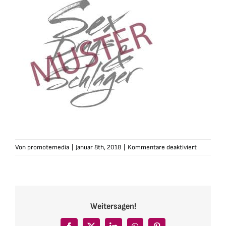
für
Von
promotemedia
|
Januar 8th, 2018
|
Kommentare deaktiviert
schlagerf
sex-
drugs-
schlager-
logo-
Weitersagen!
silber-
nur-