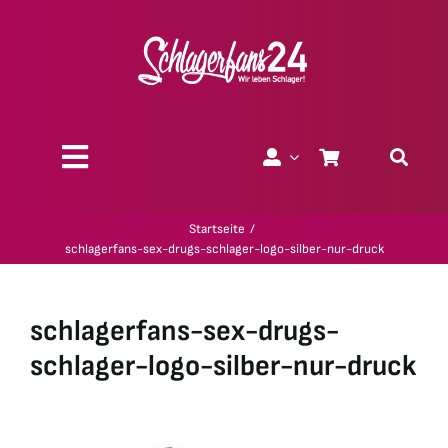
Zum
Inhalt
springen
Toggle
Navigation
Über uns
Startseite
schlagerfans-sex-drugs-schlager-logo-silber-nur-druck
Charity
schlagerfans-sex-drugs-
Geschenk-Gutscheine
schlager-logo-silber-nur-druck
Kollektionen