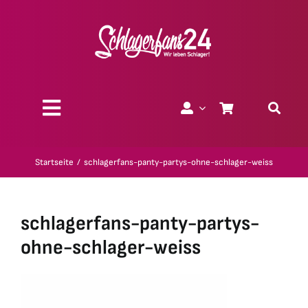
Zum
Inhalt
springen
Toggle
Navigation
Über uns
Startseite
schlagerfans-panty-partys-ohne-schlager-weiss
Charity
schlagerfans-panty-partys-
Geschenk-Gutscheine
ohne-schlager-weiss
Kollektionen