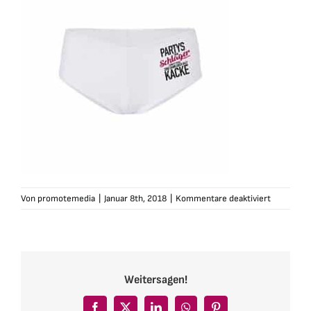
für
Von
promotemedia
|
Januar 8th, 2018
|
Kommentare deaktiviert
schlagerf
panty-
partys-
ohne-
schlager-
Weitersagen!
weiss