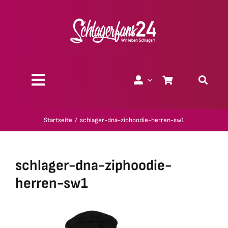
Zum
Inhalt
springen
Toggle
Navigation
Über uns
Startseite
schlager-dna-ziphoodie-herren-sw1
Charity
schlager-dna-ziphoodie-
Geschenk-Gutscheine
herren-sw1
Kollektionen