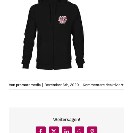
für
Von
promotemedia
|
Dezember 6th, 2020
|
Kommentare deaktiviert
schla
dna-
zipho
herre
sw1
Weitersagen!