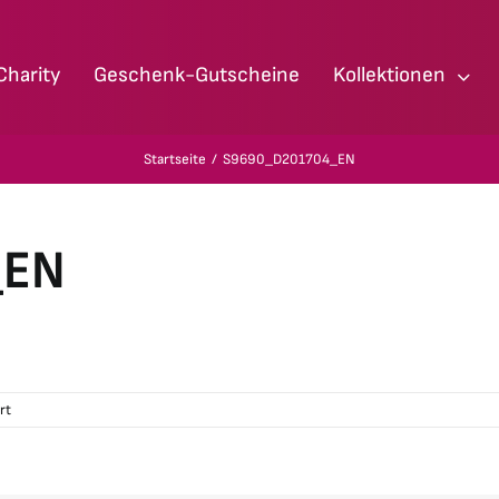
Charity
Geschenk-Gutscheine
Kollektionen
Startseite
S9690_D201704_EN
_EN
für
rt
S9690_D201704_EN