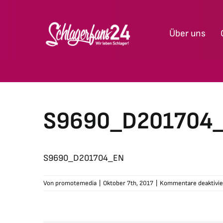
Zum
Inhalt
Über uns
springen
S9690_D201704
S9690_D201704_EN
Von
promotemedia
|
Oktober 7th, 2017
|
Kommentare deaktivie