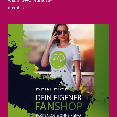
Web2: www.promote-
merch.de