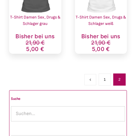
T-Shirt Damen Sex, Drugs &
T-Shirt Damen Sex, Drugs &
Schlager grau
Schlager weiß
Ursprünglicher
Aktueller
Ursprünglich
Aktueller
Bisher bei uns
Bisher bei uns
Preis
Preis
Preis
Preis
21,90
€
21,90
€
war:
ist:
war:
ist:
5,00
€
5,00
€
21,90 €
5,00 €.
21,90 €
5,00 €.
1
2
Suche