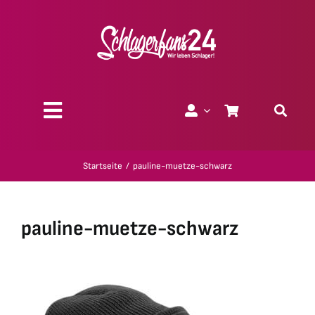
Zum
Inhalt
springen
Toggle
Navigation
Über uns
Startseite
pauline-muetze-schwarz
Charity
pauline-muetze-schwarz
Geschenk-Gutscheine
Kollektionen