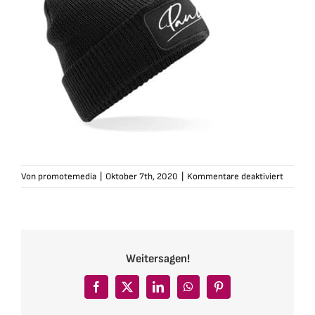
für
Von
promotemedia
|
Oktober 7th, 2020
|
Kommentare deaktiviert
pauline-
muetze
schwarz
Weitersagen!
Facebook
X
LinkedIn
WhatsApp
Pinterest