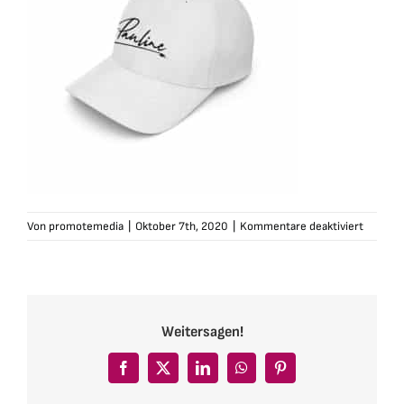
für
Von
promotemedia
|
Oktober 7th, 2020
|
Kommentare deaktiviert
pauline-
cap-
baseball
ws
Weitersagen!
Facebook
X
LinkedIn
WhatsApp
Pinterest