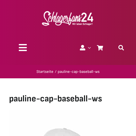
Zum
Inhalt
springen
Toggle
Navigation
Über uns
Startseite
pauline-cap-baseball-ws
Charity
pauline-cap-baseball-ws
Geschenk-Gutscheine
Kollektionen