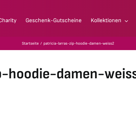
Charity
Geschenk-Gutscheine
Kollektionen
Startseite
patricia-larras-zip-hoodie-damen-weiss2
zip-hoodie-damen-weis