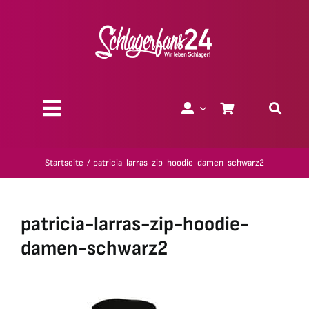
Zum
Inhalt
springen
Toggle
Navigation
Über uns
Startseite
patricia-larras-zip-hoodie-damen-schwarz2
Charity
patricia-larras-zip-hoodie-
Geschenk-Gutscheine
damen-schwarz2
Kollektionen