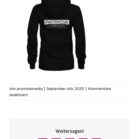
Von
promotemedia
|
September 4th, 2020
|
Kommentare
für
deaktiviert
patricia-
larras-
zip-
hoodie-
damen-
Weitersagen!
schwarz2