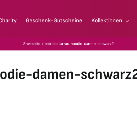
Charity
Geschenk-Gutscheine
Kollektionen
Startseite
patricia-larras-hoodie-damen-schwarz2
hoodie-damen-schwarz