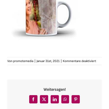
für
Von
promotemedia
|
Januar 31st, 2021
|
Kommentare deaktiviert
marie-
winter-
tasse-
jaichwill1
Weitersagen!
Facebook
X
LinkedIn
WhatsApp
Pinterest