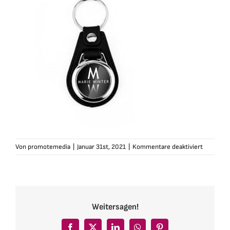
für
Von
promotemedia
|
Januar 31st, 2021
|
Kommentare deaktiviert
marie-
winter-
sa-
leder-
rund-
Weitersagen!
logo