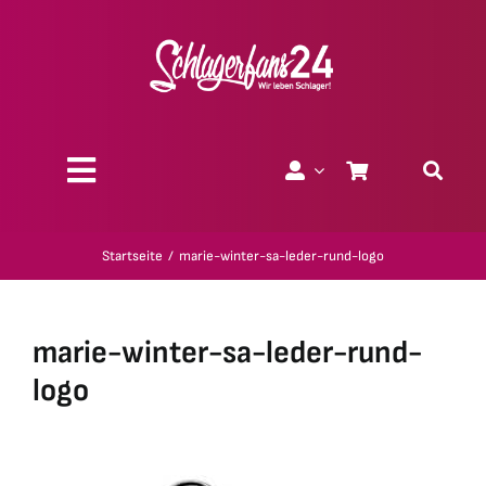
Zum
Inhalt
springen
Toggle
Navigation
Über uns
Startseite
marie-winter-sa-leder-rund-logo
Charity
marie-winter-sa-leder-rund-
Geschenk-Gutscheine
logo
Kollektionen