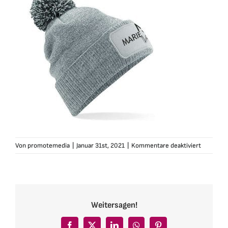
für
Von
promotemedia
|
Januar 31st, 2021
|
Kommentare deaktiviert
marie-
winter-
muetze-
bommel-
grau
Weitersagen!