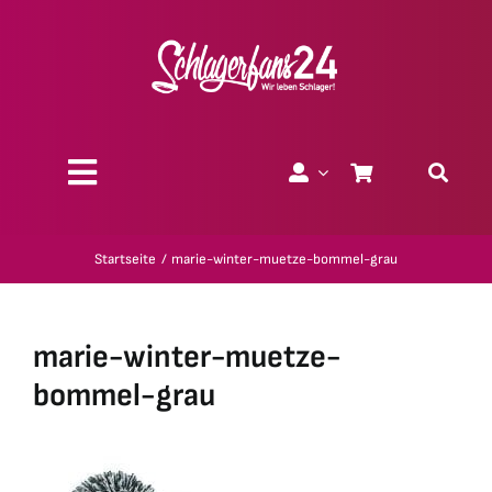
Zum
Inhalt
springen
Toggle
Navigation
Über uns
Startseite
marie-winter-muetze-bommel-grau
Charity
marie-winter-muetze-
Geschenk-Gutscheine
bommel-grau
Kollektionen