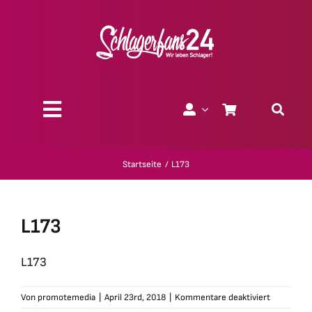
Zum
Inhalt
springen
Toggle
Navigation
Über uns
Startseite
L173
Charity
L173
Geschenk-Gutscheine
L173
Kollektionen
für
Von
promotemedia
|
April 23rd, 2018
|
Kommentare deaktiviert
L173