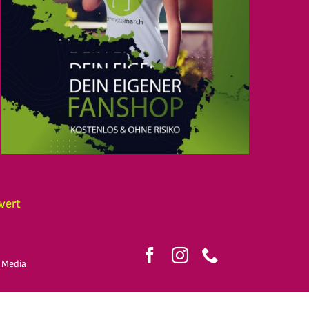
wert
 Media