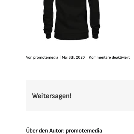
fü
Von
promotemedia
|
Mai 8th, 2020
|
Kommentare deaktiviert
ka
zi
ho
da
sc
Weitersagen!
Über den Autor:
promotemedia