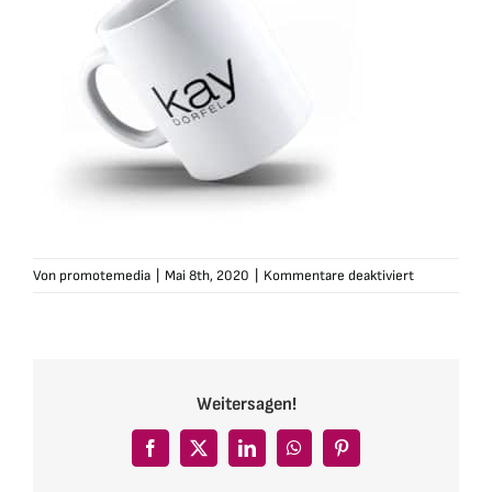
für
Von
promotemedia
|
Mai 8th, 2020
|
Kommentare deaktiviert
kaydoerfel-
tasse-
foto-
weiss-
2
Weitersagen!
Facebook
X
LinkedIn
WhatsApp
Pinterest