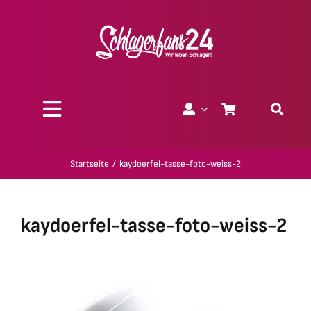
Zum
Inhalt
springen
Toggle
Navigation
Über uns
Startseite
kaydoerfel-tasse-foto-weiss-2
Charity
kaydoerfel-tasse-foto-weiss-2
Geschenk-Gutscheine
Kollektionen