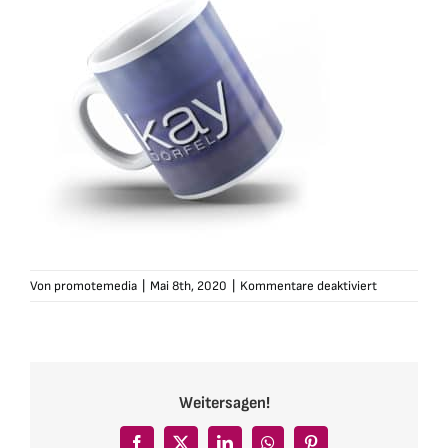
für
Von
promotemedia
|
Mai 8th, 2020
|
Kommentare deaktiviert
kaydoerfel-
tasse-
foto-
blau-
grau-
Weitersagen!
2