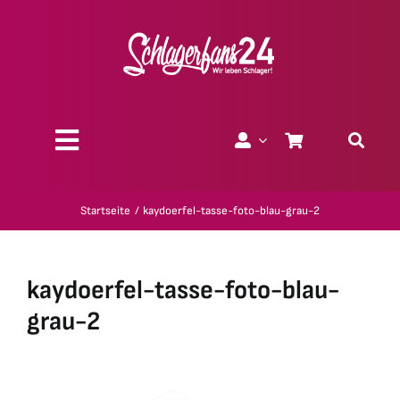
Zum
Inhalt
springen
Toggle
Navigation
Über uns
Startseite
kaydoerfel-tasse-foto-blau-grau-2
Charity
kaydoerfel-tasse-foto-blau-
Geschenk-Gutscheine
grau-2
Kollektionen