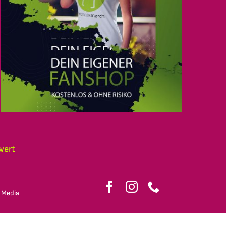
wert
 Media