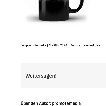
fü
Von
promotemedia
|
Mai 8th, 2020
|
Kommentare deaktiviert
ka
ta
fa
lo
Weitersagen!
Über den Autor:
promotemedia