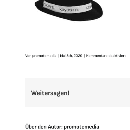
fü
Von
promotemedia
|
Mai 8th, 2020
|
Kommentare deaktiviert
ka
hu
sc
Weitersagen!
Über den Autor:
promotemedia