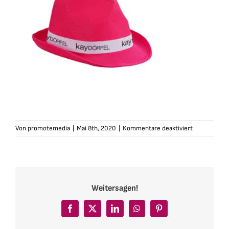
für
Von
promotemedia
|
Mai 8th, 2020
|
Kommentare deaktiviert
kaydoerfel-
hut-
pink
Weitersagen!
Facebook
X
LinkedIn
WhatsApp
Pinterest