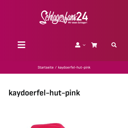
Zum
Inhalt
springen
Toggle
Navigation
Über uns
Startseite
kaydoerfel-hut-pink
Charity
kaydoerfel-hut-pink
Geschenk-Gutscheine
Kollektionen