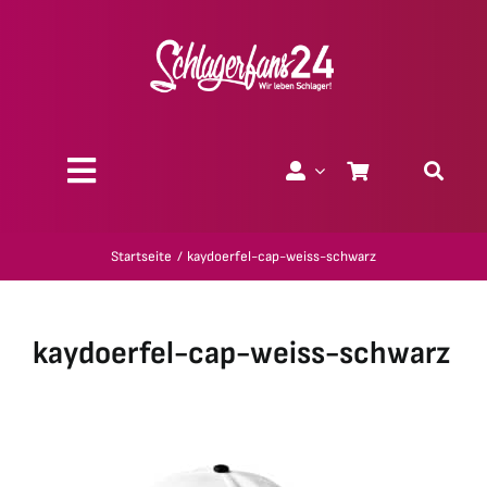
Zum
Inhalt
springen
Toggle
Navigation
Über uns
Startseite
kaydoerfel-cap-weiss-schwarz
Charity
kaydoerfel-cap-weiss-schwarz
Geschenk-Gutscheine
Kollektionen