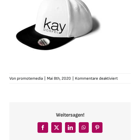
für
Von
promotemedia
|
Mai 8th, 2020
|
Kommentare deaktiviert
kaydoerfel-
cap-
weiss-
schwarz
Weitersagen!
Facebook
X
LinkedIn
WhatsApp
Pinterest