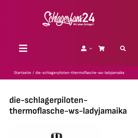
Zum
Inhalt
springen
Toggle
Navigation
Über uns
Startseite
die-schlagerpiloten-thermoflasche-ws-ladyjamaika
Charity
die-schlagerpiloten-
Geschenk-Gutscheine
thermoflasche-ws-ladyjamaika
Kollektionen