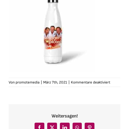
für
Von
promotemedia
|
März 7th, 2021
|
Kommentare deaktiviert
die-
schlagerpil
thermoflas
ws-
ladyjamaika
Weitersagen!