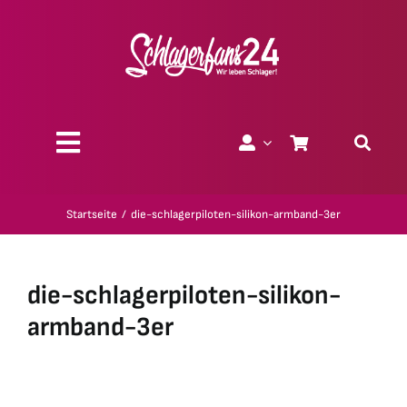
Zum
Inhalt
springen
Toggle
Navigation
Über uns
Startseite
die-schlagerpiloten-silikon-armband-3er
Charity
die-schlagerpiloten-silikon-
Geschenk-Gutscheine
armband-3er
Kollektionen