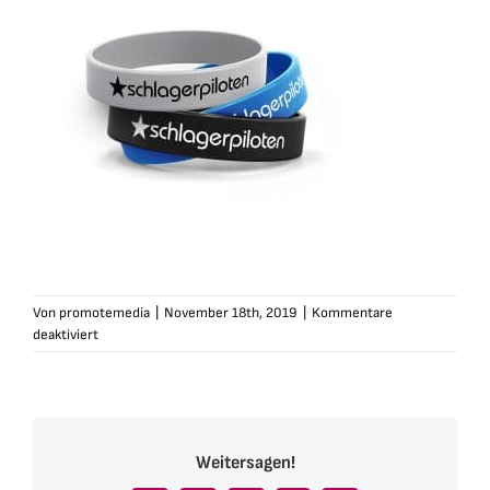
Von
promotemedia
|
November 18th, 2019
|
Kommentare
für
deaktiviert
die-
schlagerpiloten-
silikon-
armband-
3er
Weitersagen!