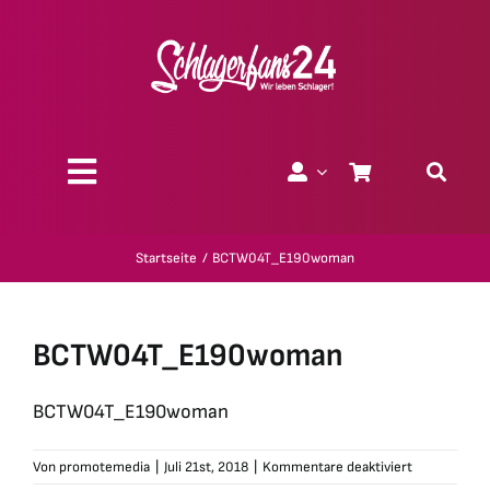
Zum
Inhalt
springen
Toggle
Navigation
Über uns
Startseite
BCTW04T_E190woman
Charity
BCTW04T_E190woman
Geschenk-Gutscheine
BCTW04T_E190woman
Kollektionen
für
Von
promotemedia
|
Juli 21st, 2018
|
Kommentare deaktiviert
BCTW04T_E