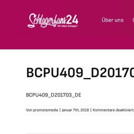
Zum
Inhalt
Über uns
springen
BCPU409_D2017
BCPU409_D201703_DE
Von
promotemedia
|
Januar 7th, 2018
|
Kommentare deaktiviert