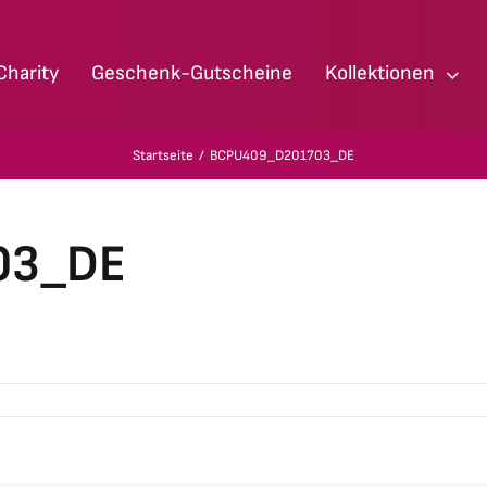
Charity
Geschenk-Gutscheine
Kollektionen
Startseite
BCPU409_D201703_DE
03_DE
für
BCPU409_D201703_DE