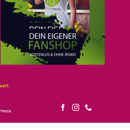
wert
 Media