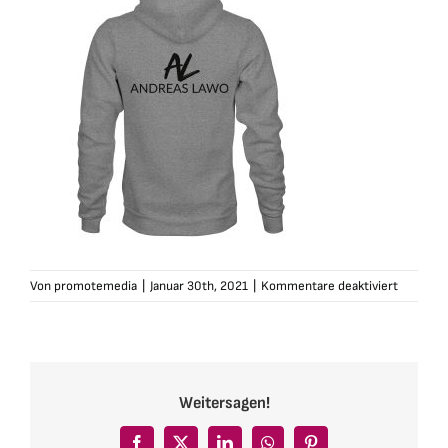
für
Von
promotemedia
|
Januar 30th, 2021
|
Kommentare deaktiviert
andreas-
lawo-
zip-
hoodie-
unisex-
Weitersagen!
logo-
grau-
02