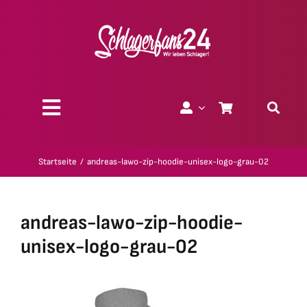
Zum
Inhalt
springen
Toggle
Navigation
Über uns
Startseite
andreas-lawo-zip-hoodie-unisex-logo-grau-02
Charity
andreas-lawo-zip-hoodie-
Geschenk-Gutscheine
unisex-logo-grau-02
Kollektionen