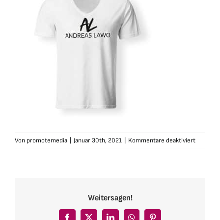
für
Von
promotemedia
|
Januar 30th, 2021
|
Kommentare deaktiviert
andreas-
lawo-
tshirt-
herren-
vneck-
Weitersagen!
weiss