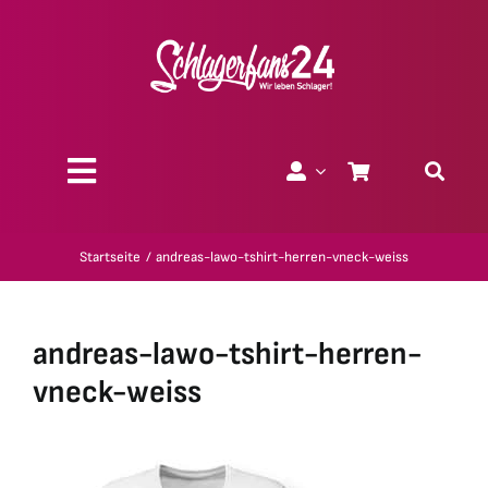
Zum
Inhalt
springen
Toggle
Navigation
Über uns
Startseite
andreas-lawo-tshirt-herren-vneck-weiss
Charity
andreas-lawo-tshirt-herren-
Geschenk-Gutscheine
vneck-weiss
Kollektionen