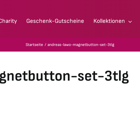
Charity
Geschenk-Gutscheine
Kollektionen
Startseite
andreas-lawo-magnetbutton-set-3tlg
gnetbutton-set-3tlg