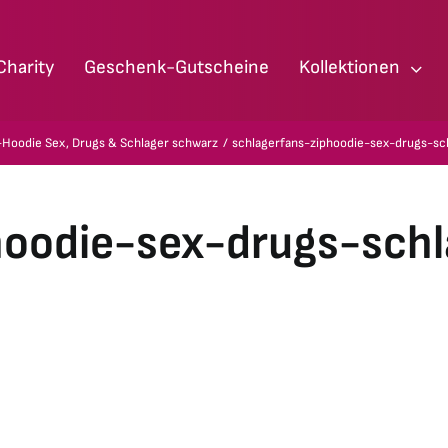
Charity
Geschenk-Gutscheine
Kollektionen
-Hoodie Sex, Drugs & Schlager schwarz
schlagerfans-ziphoodie-sex-drugs-sc
hoodie-sex-drugs-sch