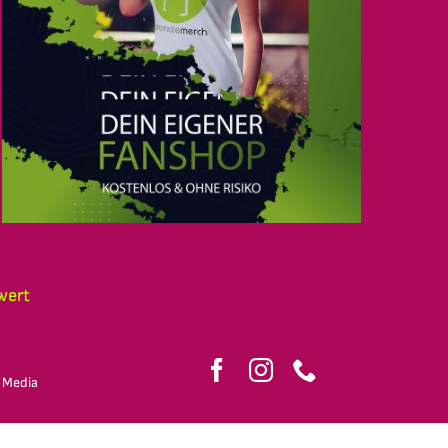
wert
 Media