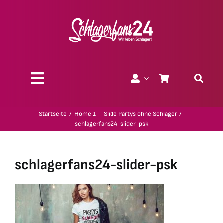
Zum
Inhalt
springen
Toggle
Navigation
Über uns
Startseite
Home 1 – Slide Partys ohne Schlager
schlagerfans24-slider-psk
Charity
schlagerfans24-slider-psk
Geschenk-Gutscheine
Kollektionen