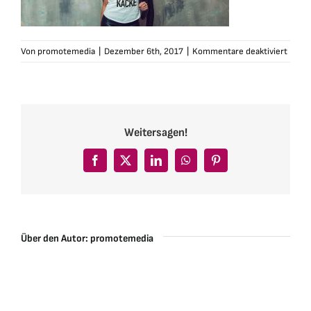
für
Von
promotemedia
|
Dezember 6th, 2017
|
Kommentare deaktiviert
schla
slider
psk
Weitersagen!
Facebook
X
LinkedIn
WhatsApp
Pinterest
Über den Autor:
promotemedia