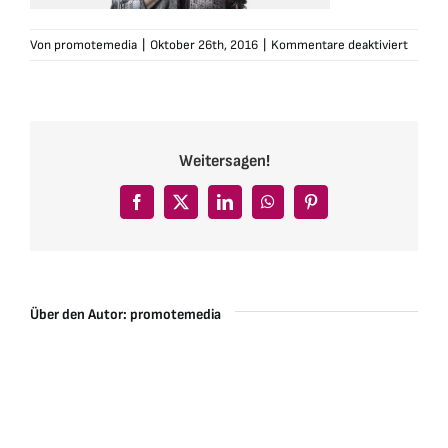
für
Von
promotemedia
|
Oktober 26th, 2016
|
Kommentare deaktiviert
16480
Weitersagen!
Facebook
X
LinkedIn
WhatsApp
Pinterest
Über den Autor:
promotemedia