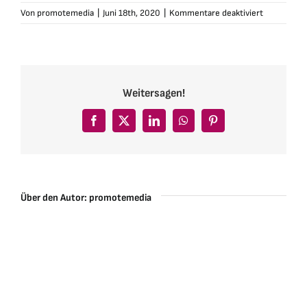
für
Von
promotemedia
|
Juni 18th, 2020
|
Kommentare deaktiviert
Summerwi
Weitersagen!
Facebook
X
LinkedIn
WhatsApp
Pinterest
Über den Autor:
promotemedia