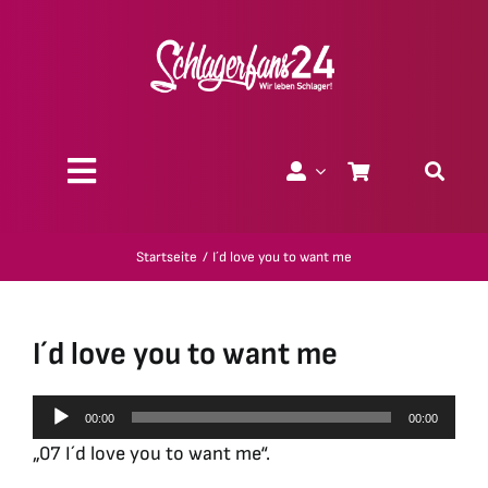
Zum
Inhalt
springen
Toggle
Navigation
Über uns
Startseite
I´d love you to want me
Charity
I´d love you to want me
Geschenk-Gutscheine
Audio-
00:00
00:00
Player
Kollektionen
„07 I´d love you to want me“.