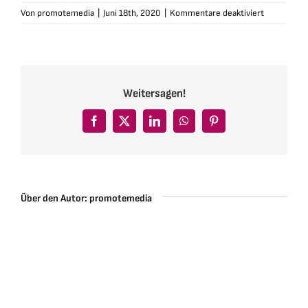
für
Von
promotemedia
|
Juni 18th, 2020
|
Kommentare deaktiviert
I
´d
love
you
to
Weitersagen!
want
me
Facebook
X
LinkedIn
WhatsApp
Pinterest
Über den Autor:
promotemedia