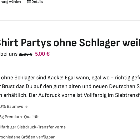
hrung wählen
Details
Dieses
Produkt
weist
mehrere
Varianten
hirt Partys ohne Schlager wei
auf.
Ursprünglicher
Aktueller
 bei uns
5,00
€
21,90
€
Die
Preis
Preis
Optionen
war:
ist:
können
 ohne Schlager sind Kacke! Egal wann, egal wo - richtig gef
21,90 €
5,00 €.
auf
r Brust das Du auf den guten alten und neuen Deutschen Sc
der
 erhältlich. Der Aufdruck vorne ist Vollfarbig im Siebtra
Produktseite
0% Baumwolle
gewählt
werden
5g Premium-Qualität
llfarbiger Siebdruck-Transfer vorne
rschiedene Größen verfügbar