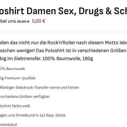
oshirt Damen Sex, Drugs & Sc
Ursprünglicher
Aktueller
 bei uns
5,00
€
25,90
€
Preis
Preis
war:
ist:
allen das nicht nur die Rock'n'Roller nach diesem Motto leb
25,90 €
5,00 €.
isschen weniger! Das Poloshirt ist in verschiedenen Größen 
rbig im Siebtransfer. 100% Baumwolle, 180g
0% Baumwolle
0g Premium-Qualität
llfarbiger Siebdruck-Transfer vorne und hinten
rschiedene Größen verfügbar
loshirt Farbe weiß
agen und Ärmelbund in 1x1 Ripp-Strick
ckenband