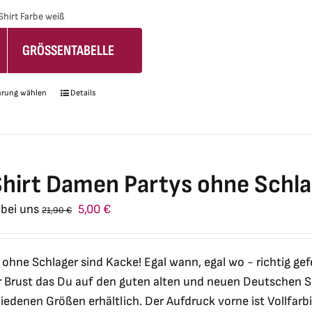
Shirt Farbe weiß
GRÖSSENTABELLE
hrung wählen
Details
Dieses
Produkt
weist
mehrere
Varianten
hirt Damen Partys ohne Schla
auf.
Ursprünglicher
Aktueller
 bei uns
5,00
€
21,90
€
Die
Preis
Preis
Optionen
war:
ist:
können
 ohne Schlager sind Kacke! Egal wann, egal wo - richtig gef
21,90 €
5,00 €.
auf
r Brust das Du auf den guten alten und neuen Deutschen Sc
der
iedenen Größen erhältlich. Der Aufdruck vorne ist Vollfar
Produktseite