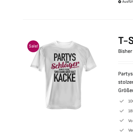
Ausfü
T-S
Sale!
Bisher
Partys
stolze
Größen
10
18
Vo
Ve