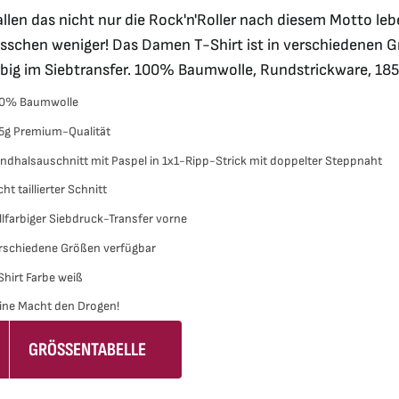
war:
ist:
allen das nicht nur die Rock'n'Roller nach diesem Motto leb
21,90 €
5,00 €.
isschen weniger! Das Damen T-Shirt ist in verschiedenen Gr
rbig im Siebtransfer. 100% Baumwolle, Rundstrickware, 18
0% Baumwolle
5g Premium-Qualität
ndhalsauschnitt mit Paspel in 1x1-Ripp-Strick mit doppelter Steppnaht
cht taillierter Schnitt
llfarbiger Siebdruck-Transfer vorne
rschiedene Größen verfügbar
Shirt Farbe weiß
ine Macht den Drogen!
GRÖSSENTABELLE