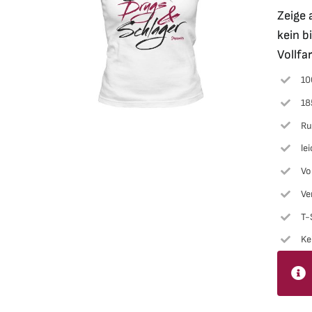
Zeige 
kein b
Vollfa
10
18
Ru
lei
Vo
Ve
T-
Ke