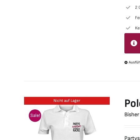
2 
Fe
Ke
Ausfü
Pol
Nicht auf Lager
Bisher
Sale!
Partys