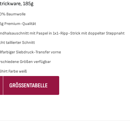
rickware, 185g
gewählt
0% Baumwolle
werden
5g Premium-Qualität
ndhalsauschnitt mit Paspel in 1x1-Ripp-Strick mit doppelter Steppnaht
cht taillierter Schnitt
llfarbiger Siebdruck-Transfer vorne
rschiedene Größen verfügbar
Shirt Farbe weiß
GRÖSSENTABELLE
s