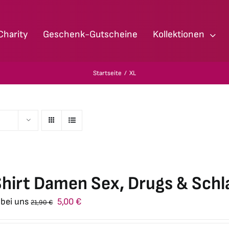
Charity
Geschenk-Gutscheine
Kollektionen
Startseite
XL
hirt Damen Sex, Drugs & Schl
Ursprünglicher
Aktueller
 bei uns
5,00
€
21,90
€
Preis
Preis