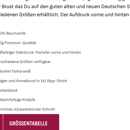
25,90 €
5,00 €.
auf
r Brust das Du auf den guten alten und neuen Deutschen Sch
der
iedenen Größen erhältlich. Der Aufdruck vorne und hinten 
Produktseite
gewählt
0% Baumwolle
werden
0g Premium-Qualität
llfarbiger Siebdruck-Transfer vorne und hinten
rschiedene Größen verfügbar
loshirt Farbe weiß
agen und Ärmelbund in 1x1 Ripp-Strick
ckenband
Gleichfarbige Knöpfe
mininer, körperbetonter Schnitt
GRÖSSENTABELLE