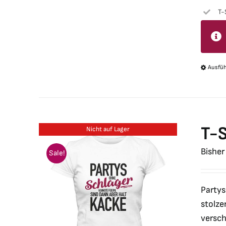
T-
Ausfü
T-S
Nicht auf Lager
Bisher
Sale!
Partys
stolze
versch