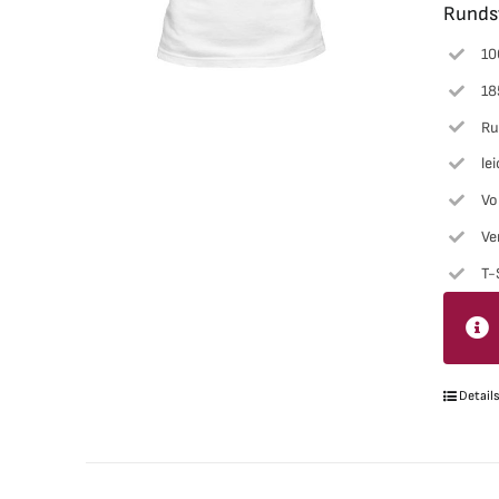
Rundst
10
18
Ru
lei
Vo
Ve
T-
Detail