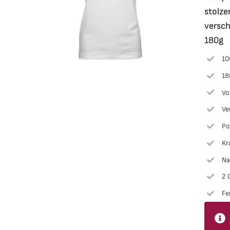
stolze
versch
180g
10
18
Vo
Ve
Po
Kr
Na
2 
Fe