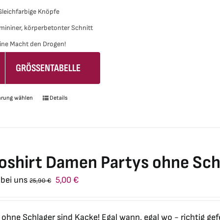
Gleichfarbige Knöpfe
mininer, körperbetonter Schnitt
ine Macht den Drogen!
GRÖSSENTABELLE
hrung wählen
Details
Dieses
Produkt
weist
mehrere
Varianten
oshirt Damen Partys ohne Sch
auf.
Ursprünglicher
Aktueller
 bei uns
5,00
€
25,90
€
Die
Preis
Preis
Optionen
war:
ist:
können
 ohne Schlager sind Kacke! Egal wann, egal wo - richtig gef