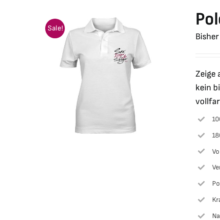
Pol
Sale!
Bisher
Zeige 
kein b
vollfa
10
18
Vo
Ve
Po
Kr
Na