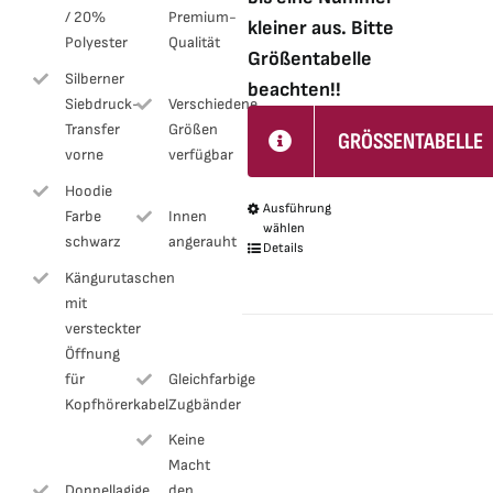
/ 20%
Premium-
kleiner aus. Bitte
Polyester
Qualität
Größentabelle
Silberner
beachten!!
Siebdruck-
Verschiedene
Transfer
Größen
GRÖSSENTABELLE
vorne
verfügbar
Hoodie
Ausführung
Dieses
Farbe
Innen
wählen
schwarz
angerauht
Produkt
Details
weist
Kängurutaschen
mit
mehrere
versteckter
Varianten
Öffnung
auf.
für
Gleichfarbige
Die
Kopfhörerkabel
Zugbänder
Optionen
Keine
können
Macht
auf
Doppellagige
den