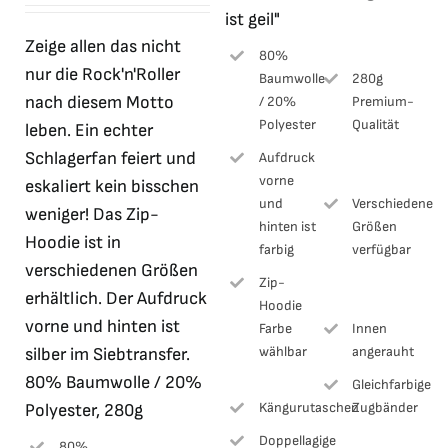
ist geil"
war:
ist:
Zeige allen das nicht
41,99 €
10,00 €.
80%
nur die Rock'n'Roller
Baumwolle
280g
nach diesem Motto
/ 20%
Premium-
Polyester
Qualität
leben. Ein echter
Schlagerfan feiert und
Aufdruck
vorne
eskaliert kein bisschen
und
Verschiedene
weniger! Das Zip-
hinten ist
Größen
Hoodie ist in
farbig
verfügbar
verschiedenen Größen
Zip-
erhältlich. Der Aufdruck
Hoodie
vorne und hinten ist
Farbe
Innen
wählbar
angerauht
silber im Siebtransfer.
80% Baumwolle / 20%
Gleichfarbige
Kängurutaschen
Zugbänder
Polyester, 280g
Doppellagige
80%