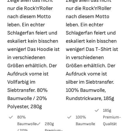
Zeige allen das nicht
Zeige allen das nicht
34,99 €
10,00 €.
21,90 €
5,00 €.
gewählt
nur die Rock'n'Roller
nur die Rock'n'Roller
werden
nach diesem Motto
nach diesem Motto
leben. Ein echter
leben. Ein echter
Schlagerfan feiert und
Schlagerfan feiert und
eskaliert kein bisschen
eskaliert kein bisschen
weniger! Das Hoodie ist
weniger! Das T-Shirt ist
in verschiedenen
in verschiedenen
Größen erhältlich. Der
Größen erhältlich. Der
Aufdruck vorne ist
Aufdruck vorne ist
Vollfarbig im
silber im Siebtransfer.
Siebtransfer. 80%
100% Baumwolle,
Baumwolle / 20%
Rundstrickware, 185g
Polyester, 280g
185g
100%
Premium-
80%
Baumwolle
Qualität
Baumwolle
280g
/ 20%
Premium-