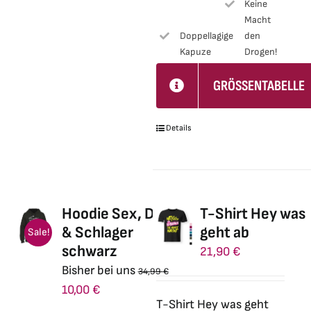
Keine
können
Macht
auf
Doppellagige
den
der
Kapuze
Drogen!
Produktseite
GRÖSSENTABELLE
gewählt
werden
Details
Hoodie Sex, Drugs
T-Shirt Hey was
& Schlager
geht ab
Sale!
schwarz
21,90
€
Bisher bei uns
34,99
€
Ursprünglicher
Aktueller
10,00
€
T-Shirt Hey was geht
Preis
Preis