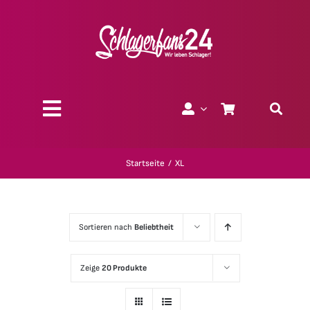
Zum
Inhalt
springen
Toggle
Navigation
Über uns
Startseite
XL
Charity
Sortieren nach
Beliebtheit
Geschenk-Gutscheine
Zeige
20 Produkte
Kollektionen