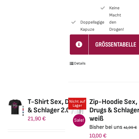
Optionen
Keine
können
Macht
auf
Doppellagige
den
der
Kapuze
Drogen!
Produktseite
GRÖSSENTABELLE
gewählt
werden
Details
T-Shirt Sex, Drugs
Zip-Hoodie Sex,
Nicht auf
Lager
& Schlager 2.0
Drugs & Schlage
weiß
21,90
€
Sale!
Bisher bei uns
41,99
€
Ursprünglicher
Aktueller
10,00
€