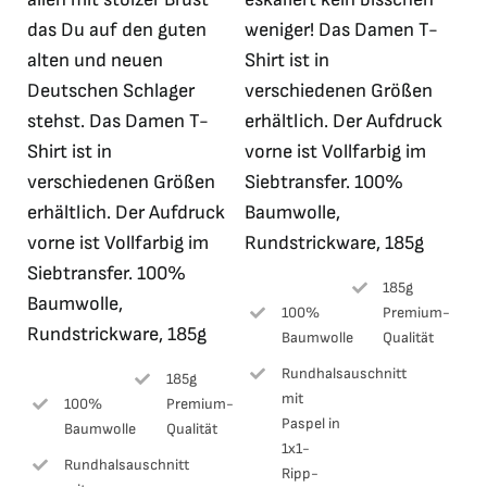
das Du auf den guten
weniger! Das Damen T-
alten und neuen
Shirt ist in
Deutschen Schlager
verschiedenen Größen
stehst. Das Damen T-
erhältlich. Der Aufdruck
Shirt ist in
vorne ist Vollfarbig im
verschiedenen Größen
Siebtransfer. 100%
erhältlich. Der Aufdruck
Baumwolle,
vorne ist Vollfarbig im
Rundstrickware, 185g
Siebtransfer. 100%
185g
Baumwolle,
100%
Premium-
Rundstrickware, 185g
Baumwolle
Qualität
Rundhalsauschnitt
185g
mit
100%
Premium-
Paspel in
Baumwolle
Qualität
1x1-
Rundhalsauschnitt
Ripp-