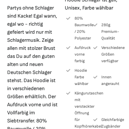
war:
ist:
Partys ohne Schlager
Unisex, Farbe wählbar
34,99 €
10,00 €.
sind Kacke! Egal wann,
80%
egal wo - richtig
Baumwolle
280g
gefeiert wird nur mit
/ 20%
Premium-
Polyester
Qualität
Schlagermusik. Zeige
Aufdruck
Verschiedene
allen mit stolzer Brust
vorne
Größen
das Du auf den guten
farbig
verfügbar
alten und neuen
Hoodie
Deutschen Schlager
Farbe
Innen
stehst. Das Hoodie ist
wählbar
angerauht
in verschiedenen
Kängurutaschen
Größen erhältlich. Der
mit
Aufdruck vorne und ist
versteckter
Vollfarbig im
Öffnung
für
Gleichfarbige
Siebtransfer. 80%
Kopfhörerkabel
Zugbänder
Baumwolle / 20%