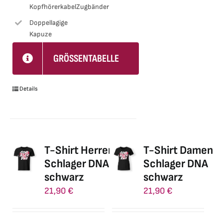
Kopfhörerkabel
Zugbänder
Produktseite
gewählt
Doppellagige
Kapuze
werden
GRÖSSENTABELLE
Details
T-Shirt Herren
T-Shirt Damen
Schlager DNA
Schlager DNA
schwarz
schwarz
21,90
€
21,90
€