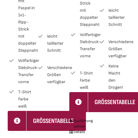
mit
Strick
Paspel in
mit
leicht
1x1-
doppelter
taillierter
Ripp-
Steppnaht
Schnitt
Strick
Vollfarbiger
mit
leicht
Siebdruck-
Verschiedene
doppelter
taillierter
Transfer
Größen
Steppnaht
Schnitt
vorne
verfügbar
Vollfarbiger
Keine
Siebdruck-
Verschiedene
T-Shirt
Macht
Transfer
Größen
Farbe
den
vorne
verfügbar
weiß
Drogen!
T-Shirt
Farbe
GRÖSSENTABELLE
weiß
GRÖSSENTABELLE
Ausführung
Dieses
wählen
Produkt
Details