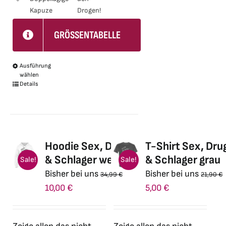
Kapuze
Drogen!
der
Produktseite
GRÖSSENTABELLE
gewählt
werden
Ausführung
Dieses
wählen
Produkt
Details
weist
mehrere
Varianten
auf.
Hoodie Sex, Drugs
T-Shirt Sex, Dru
Die
& Schlager weiß
& Schlager grau
Sale!
Sale!
Optionen
Bisher bei uns
Bisher bei uns
34,99
€
21,90
€
können
Ursprünglicher
Aktueller
Ursprünglicher
Aktueller
10,00
€
5,00
€
auf
Preis
Preis
Preis
Preis
der
war:
ist:
war:
ist:
Produktseite