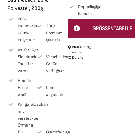
Doppellagige
Polyester, 280g
Kapuze
80%
Baumwolle
280g
GRÖSSENTABELLE
/ 20%
Premium-
Polyester
Qualität
Ausführung
Dieses
Vollfarbiger
wählen
Produkt
Siebdruck-
Verschiedene
Details
Transfer
Größen
weist
vorne
verfügbar
mehrere
Hoodie
Varianten
Farbe
Innen
auf.
weiß
angerauht
Die
Kängurutaschen
Optionen
mit
können
versteckter
auf
Öffnung
der
für
Gleichfarbige