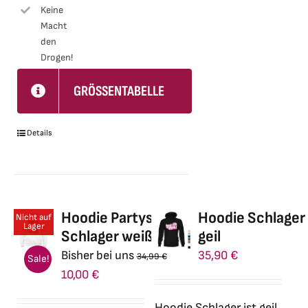
Keine
gewählt
Macht
werden
den
Drogen!
GRÖSSENTABELLE
Details
Hoodie Partys ohne
Hoodie Schlager 
Nicht auf
Lager
Schlager weiß
geil
Bisher bei uns
35,90
€
34,99
€
Sale!
Ursprünglicher
Aktueller
10,00
€
Preis
Preis
Hoodie Schlager ist geil,