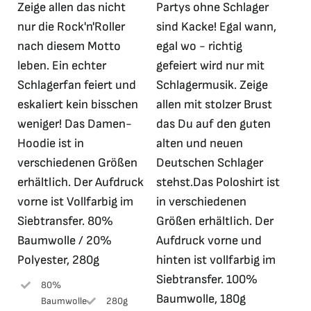
gewählt
Zeige allen das nicht
Partys ohne Schlager
34,99 €
10,00 €.
25,90 €
5,00 €.
werden
nur die Rock'n'Roller
sind Kacke! Egal wann,
nach diesem Motto
egal wo - richtig
leben. Ein echter
gefeiert wird nur mit
Schlagerfan feiert und
Schlagermusik. Zeige
eskaliert kein bisschen
allen mit stolzer Brust
weniger! Das Damen-
das Du auf den guten
Hoodie ist in
alten und neuen
verschiedenen Größen
Deutschen Schlager
erhältlich. Der Aufdruck
stehst.Das Poloshirt ist
vorne ist Vollfarbig im
in verschiedenen
Siebtransfer. 80%
Größen erhältlich. Der
Baumwolle / 20%
Aufdruck vorne und
Polyester, 280g
hinten ist vollfarbig im
Siebtransfer. 100%
80%
Baumwolle, 180g
Baumwolle
280g