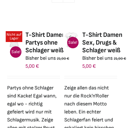
T-Shirt Damen
T-Shirt Damen
Nicht auf
Lager
Partys ohne
Sex, Drugs &
Sale!
Schlager weiß
Schlager weiß
Sale!
Bisher bei uns
Bisher bei uns
21,90
€
21,90
€
Ursprünglicher
Aktueller
Ursprünglicher
Aktueller
5,00
€
5,00
€
Preis
Preis
Preis
Preis
war:
ist:
war:
ist:
Partys ohne Schlager
Zeige allen das nicht
21,90 €
5,00 €.
21,90 €
5,00 €.
sind Kacke! Egal wann,
nur die Rock'n'Roller
egal wo - richtig
nach diesem Motto
gefeiert wird nur mit
leben. Ein echter
Schlagermusik. Zeige
Schlagerfan feiert und
allen mit stolzer Brust
eskaliert kein bisschen