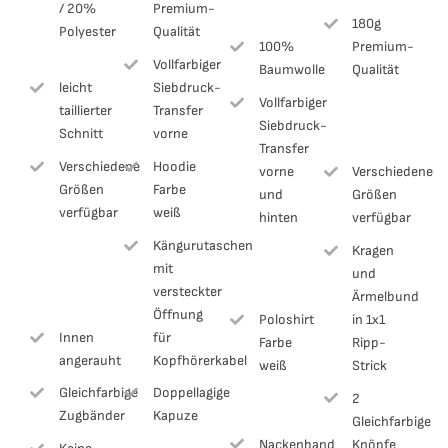
/ 20%
Premium-
180g
Polyester
Qualität
100%
Premium-
Vollfarbiger
Baumwolle
Qualität
leicht
Siebdruck-
Vollfarbiger
taillierter
Transfer
Siebdruck-
Schnitt
vorne
Transfer
Verschiedene
Hoodie
vorne
Verschiedene
Größen
Farbe
und
Größen
verfügbar
weiß
hinten
verfügbar
Kängurutaschen
Kragen
mit
und
versteckter
Ärmelbund
Öffnung
Poloshirt
in 1x1
Innen
für
Farbe
Ripp-
angerauht
Kopfhörerkabel
weiß
Strick
Gleichfarbige
Doppellagige
2
Zugbänder
Kapuze
Gleichfarbige
Nackenband
Knöpfe