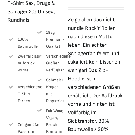
T-Shirt Sex, Drugs &
Preis
Preis
Schlager 2.0, Unisex,
war:
ist:
Zeige allen das nicht
Rundhals
41,99 €
10,00 €.
nur die Rock'n'Roller
185g
nach diesem Motto
100%
Premium-
leben. Ein echter
Baumwolle
Qualität
Schlagerfan feiert und
Zweifarbiger
Verschiedene
eskaliert kein bisschen
Aufdruck
Größen
weniger! Das Zip-
vorne
verfügbar
Hoodie ist in
Schmaler
verschiedenen Größen
Verschiedene
Kragen
T-Shirt
aus
erhältlich. Der Aufdruck
Farben
Rippstrick
vorne und hinten ist
Fair Wear,
Vollfarbig im
Vegan,
Siebtransfer. 80%
Zeitgemäße
Reach
Baumwolle / 20%
Passform
Konform