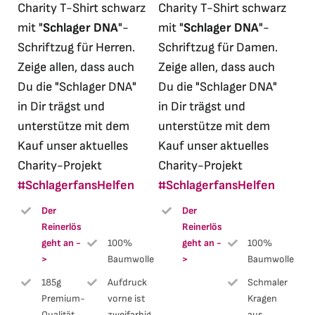
Charity T-Shirt schwarz
Charity T-Shirt schwarz
mit "
Schlager DNA
"-
mit "
Schlager DNA
"-
Schriftzug für Herren.
Schriftzug für Damen.
Zeige allen, dass auch
Zeige allen, dass auch
Du die "Schlager DNA"
Du die "Schlager DNA"
in Dir trägst und
in Dir trägst und
unterstütze mit dem
unterstütze mit dem
Kauf unser aktuelles
Kauf unser aktuelles
Charity-Projekt
Charity-Projekt
#SchlagerfansHelfen
#SchlagerfansHelfen
Der
Der
Reinerlös
Reinerlös
geht an -
100%
geht an -
100%
>
Baumwolle
>
Baumwolle
185g
Aufdruck
Schmaler
Premium-
vorne ist
Kragen
Qualität
zweifarbig
aus