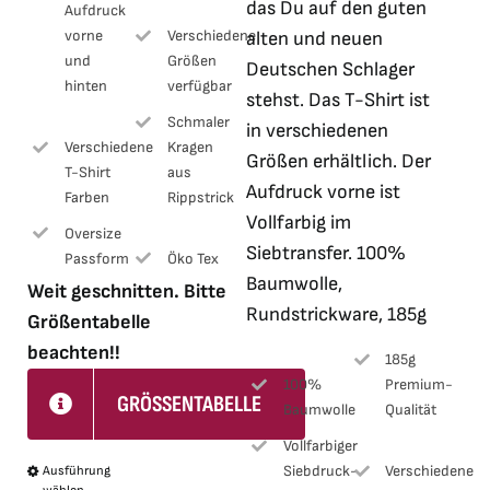
das Du auf den guten
Aufdruck
vorne
Verschiedene
alten und neuen
und
Größen
Deutschen Schlager
hinten
verfügbar
stehst. Das T-Shirt ist
Schmaler
in verschiedenen
Verschiedene
Kragen
Größen erhältlich. Der
T-Shirt
aus
Aufdruck vorne ist
Farben
Rippstrick
Vollfarbig im
Oversize
Siebtransfer. 100%
Passform
Öko Tex
Baumwolle,
Weit geschnitten. Bitte
Rundstrickware, 185g
Größentabelle
beachten!!
185g
100%
Premium-
GRÖSSENTABELLE
Baumwolle
Qualität
Vollfarbiger
Siebdruck-
Verschiedene
Ausführung
Dieses