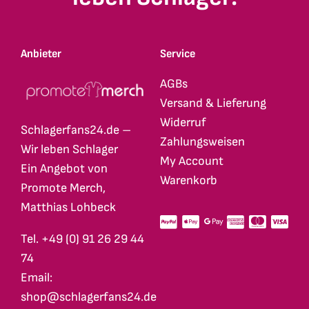
gewählt
werden
Anbieter
Service
AGBs
Versand & Lieferung
Widerruf
Schlagerfans24.de –
Zahlungsweisen
Wir leben Schlager
My Account
Ein Angebot von
Warenkorb
Promote Merch,
Matthias Lohbeck
Tel. +49 (0) 91 26 29 44
74
Email:
shop@schlagerfans24.de