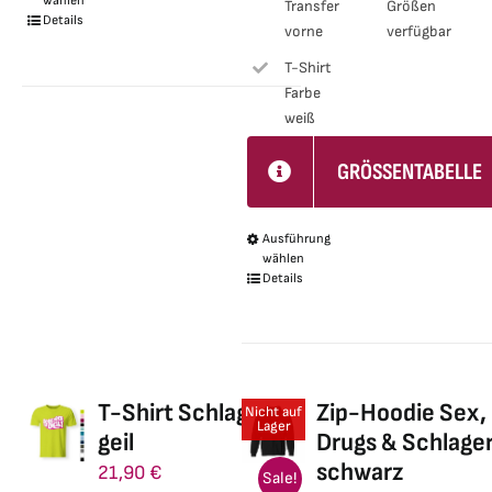
wählen
Transfer
Größen
Produkt
Details
vorne
verfügbar
weist
T-Shirt
mehrere
Farbe
Varianten
weiß
auf.
GRÖSSENTABELLE
Die
Optionen
können
Ausführung
Dieses
wählen
auf
Produkt
Details
der
weist
Produktseite
mehrere
gewählt
Varianten
werden
auf.
T-Shirt Schlager ist
Zip-Hoodie Sex,
Nicht auf
Die
Lager
geil
Drugs & Schlage
Optionen
schwarz
21,90
€
Sale!
können