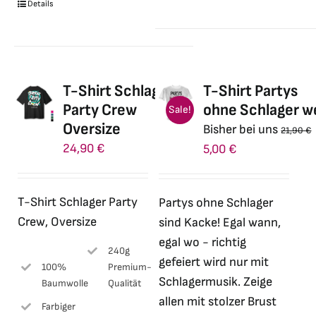
weist
Details
mehrere
Varianten
auf.
Die
T-Shirt Schlager
T-Shirt Partys
Optionen
Party Crew
ohne Schlager w
Sale!
können
Oversize
Bisher bei uns
21,90
€
auf
24,90
€
Ursprünglicher
Aktueller
5,00
€
der
Preis
Preis
Produktseite
war:
ist:
gewählt
T-Shirt Schlager Party
Partys ohne Schlager
21,90 €
5,00 €.
werden
Crew, Oversize
sind Kacke! Egal wann,
egal wo - richtig
240g
gefeiert wird nur mit
100%
Premium-
Schlagermusik. Zeige
Baumwolle
Qualität
allen mit stolzer Brust
Farbiger