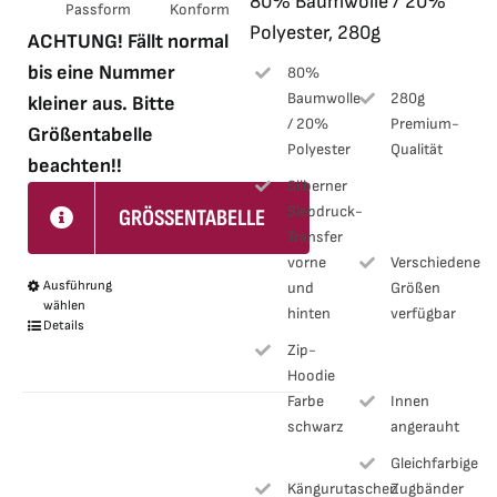
80% Baumwolle / 20%
Passform
Konform
Polyester, 280g
ACHTUNG! Fällt normal
bis eine Nummer
80%
Baumwolle
280g
kleiner aus. Bitte
/ 20%
Premium-
Größentabelle
Polyester
Qualität
beachten!!
Silberner
Siebdruck-
GRÖSSENTABELLE
Transfer
vorne
Verschiedene
Ausführung
und
Größen
Dieses
wählen
hinten
verfügbar
Produkt
Details
Zip-
weist
Hoodie
mehrere
Farbe
Innen
Varianten
schwarz
angerauht
auf.
Gleichfarbige
Die
Kängurutaschen
Zugbänder