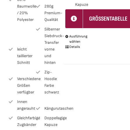
Kapuze
Baumwolle
280g
/ 20%
Premium-
GRÖSSENTABELLE
Polyester
Qualität
Silberner
Siebdruck-
Ausführung
Dieses
wählen
Transfer
Produkt
Details
leicht
vorne
weist
taillierter
und
mehrere
Schnitt
hinten
Varianten
Zip-
auf.
Verschiedene
Hoodie
Größen
Farbe
Die
verfügbar
schwarz
Optionen
Innen
können
angerauht
Kängurutaschen
auf
Gleichfarbige
Doppellagige
der
Zugbänder
Kapuze
Produktseite