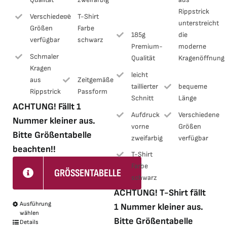
Rippstrick
Verschiedene
T-Shirt
unterstreicht
Größen
Farbe
185g
die
verfügbar
schwarz
Premium-
moderne
Schmaler
Qualität
Kragenöffnung
Kragen
leicht
aus
Zeitgemäße
taillierter
bequeme
Rippstrick
Passform
Schnitt
Länge
ACHTUNG! Fällt 1
Aufdruck
Verschiedene
Nummer kleiner aus.
vorne
Größen
Bitte Größentabelle
zweifarbig
verfügbar
beachten!!
T-Shirt
Farbe
GRÖSSENTABELLE
schwarz
ACHTUNG! T-Shirt fällt
Ausführung
Dieses
1 Nummer kleiner aus.
wählen
Produkt
Bitte Größentabelle
Details