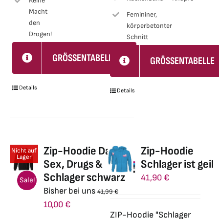
Keine
Macht
Femininer,
den
körperbetonter
Drogen!
Schnitt
GRÖSSENTABELLE
GRÖSSENTABELLE
Details
Details
Zip-Hoodie Damen
Zip-Hoodie
Nicht auf
Lager
Sex, Drugs &
Schlager ist geil
Schlager schwarz
41,90
€
Sale!
Bisher bei uns
41,99
€
Ursprünglicher
Aktueller
10,00
€
ZIP-Hoodie "Schlager
Preis
Preis