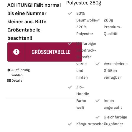
Polyester, 280g
ACHTUNG! Fällt normal
bis eine Nummer
80%
Baumwolle
280g
kleiner aus. Bitte
/ 20%
Premium-
Größentabelle
Polyester
Qualität
beachten!!
Vollfarbiger
Siebdruck-
GRÖSSENTABELLE
Transfer
vorne
Verschiedene
Ausführung
und
Größen
Dieses
wählen
hinten
verfügbar
Produkt
Details
Zip-
weist
Hoodie
mehrere
Farbe
Innen
Varianten
weiß
angerauht
auf.
Gleichfarbige
Die
Kängurutaschen
Zugbänder
Optionen