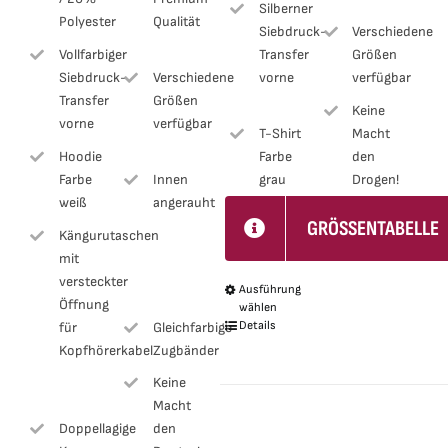
Silberner
Polyester
Qualität
Siebdruck-
Verschiedene
Transfer
Größen
Vollfarbiger
vorne
verfügbar
Siebdruck-
Verschiedene
Transfer
Größen
Keine
vorne
verfügbar
T-Shirt
Macht
Farbe
den
Hoodie
grau
Drogen!
Farbe
Innen
weiß
angerauht
GRÖSSENTABELLE
Kängurutaschen
mit
versteckter
Ausführung
Dieses
Öffnung
wählen
Produkt
Details
für
Gleichfarbige
weist
Kopfhörerkabel
Zugbänder
mehrere
Keine
Varianten
Macht
Doppellagige
den
auf.