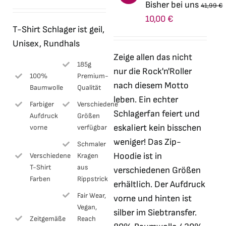
Bisher bei uns
41,99
€
auf
Ursprünglicher
Aktueller
10,00
€
der
T-Shirt Schlager ist geil,
Preis
Preis
Produktseite
Unisex, Rundhals
war:
ist:
gewählt
Zeige allen das nicht
41,99 €
10,00 €.
185g
werden
nur die Rock'n'Roller
100%
Premium-
nach diesem Motto
Baumwolle
Qualität
leben. Ein echter
Farbiger
Verschiedene
Schlagerfan feiert und
Aufdruck
Größen
eskaliert kein bisschen
vorne
verfügbar
weniger! Das Zip-
Schmaler
Hoodie ist in
Verschiedene
Kragen
T-Shirt
aus
verschiedenen Größen
Farben
Rippstrick
erhältlich. Der Aufdruck
Fair Wear,
vorne und hinten ist
Vegan,
silber im Siebtransfer.
Zeitgemäße
Reach