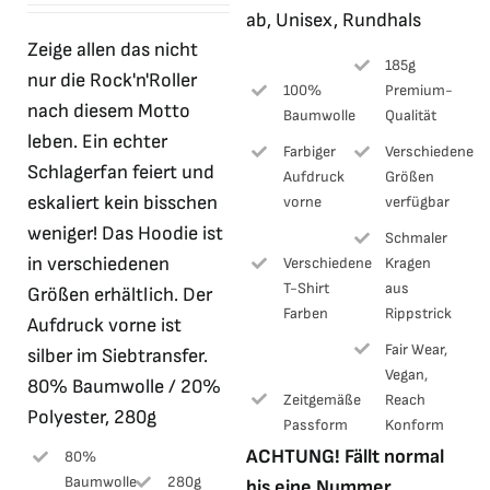
ab, Unisex, Rundhals
war:
ist:
Zeige allen das nicht
34,99 €
10,00 €.
185g
nur die Rock'n'Roller
100%
Premium-
nach diesem Motto
Baumwolle
Qualität
leben. Ein echter
Farbiger
Verschiedene
Schlagerfan feiert und
Aufdruck
Größen
eskaliert kein bisschen
vorne
verfügbar
weniger! Das Hoodie ist
Schmaler
in verschiedenen
Verschiedene
Kragen
T-Shirt
aus
Größen erhältlich. Der
Farben
Rippstrick
Aufdruck vorne ist
Fair Wear,
silber im Siebtransfer.
Vegan,
80% Baumwolle / 20%
Zeitgemäße
Reach
Polyester, 280g
Passform
Konform
ACHTUNG! Fällt normal
80%
Baumwolle
280g
bis eine Nummer