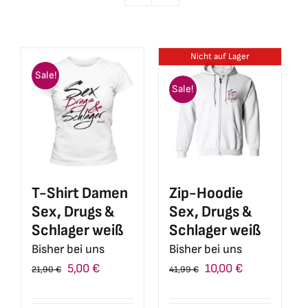
Nicht auf Lager
Sale!
Sale!
Zip-Hoodie
T-Shirt Damen
Sex, Drugs &
Sex, Drugs &
Schlager weiß
Schlager weiß
Bisher bei uns
Bisher bei uns
Ursprünglicher
Aktueller
Ursprünglicher
Aktueller
10,00
€
5,00
€
41,99
€
21,90
€
Preis
Preis
Preis
Preis
war:
ist:
war:
ist: