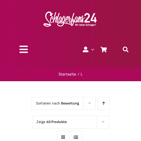
Zum
Inhalt
springen
Toggle
Navigation
Über uns
Startseite
L
Charity
Sortieren nach
Bewertung
Geschenk-Gutscheine
Zeige
40 Produkte
Kollektionen