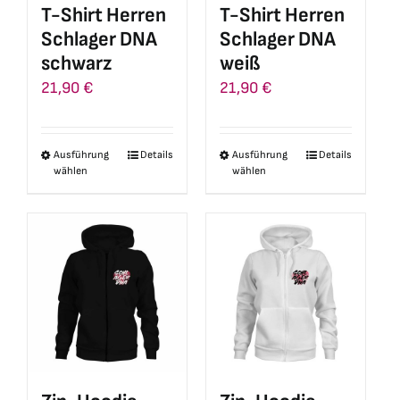
T-Shirt Herren
T-Shirt Herren
der
der
Schlager DNA
Schlager DNA
Produktseite
Produktseite
schwarz
weiß
gewählt
gewählt
21,90
€
21,90
€
werden
werden
Ausführung
Details
Ausführung
Details
Dieses
Dieses
wählen
wählen
Produkt
Produkt
weist
weist
mehrere
mehrere
Varianten
Varianten
auf.
auf.
Die
Die
Optionen
Optionen
können
können
auf
auf