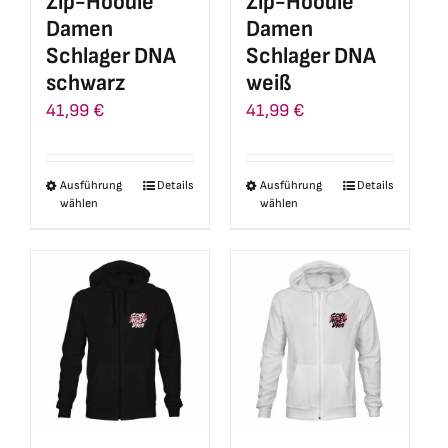
Zip-Hoodie
Zip-Hoodie
der
der
Damen
Damen
Produktseite
Produktseite
Schlager DNA
Schlager DNA
gewählt
gewählt
schwarz
weiß
werden
werden
41,99
€
41,99
€
Ausführung
Details
Ausführung
Details
Dieses
Dieses
wählen
wählen
Produkt
Produkt
weist
weist
mehrere
mehrere
Varianten
Varianten
auf.
auf.
Die
Die
Optionen
Optionen
können
können
auf
auf