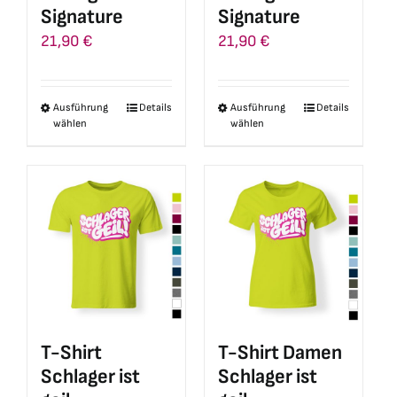
Produktseite
gewählt
Signature
Signature
gewählt
werden
21,90
€
21,90
€
werden
Ausführung
Details
Ausführung
Details
Dieses
Dieses
wählen
wählen
Produkt
Produkt
weist
weist
mehrere
mehrere
Varianten
Varianten
auf.
auf.
Die
Die
Optionen
Optionen
können
können
auf
auf
T-Shirt
T-Shirt Damen
der
der
Schlager ist
Schlager ist
Produktseite
Produktseite