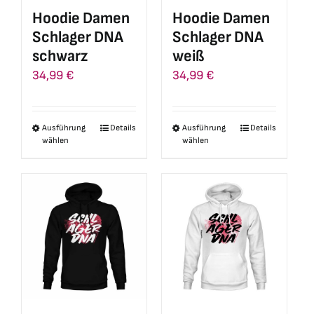
auf
auf
Hoodie Damen
Hoodie Damen
der
der
Schlager DNA
Schlager DNA
Produktseite
Produktseite
schwarz
weiß
gewählt
gewählt
34,99
€
34,99
€
werden
werden
Ausführung
Details
Ausführung
Details
Dieses
Dieses
wählen
wählen
Produkt
Produkt
weist
weist
mehrere
mehrere
Varianten
Varianten
auf.
auf.
Die
Die
Optionen
Optionen
können
können
auf
auf