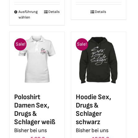
war:
ist:
war:
ist:
Ausführung
Details
Details
Dieses
21,90 €
5,00 €.
21,90 €
5,00 €.
wählen
Produkt
weist
mehrere
Sale!
Sale!
Varianten
auf.
Die
Optionen
können
auf
Poloshirt
Hoodie Sex,
der
Damen Sex,
Drugs &
Produktseite
Drugs &
Schlager
gewählt
Schlager weiß
schwarz
werden
Bisher bei uns
Bisher bei uns