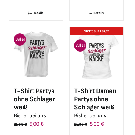
war:
ist:
war:
ist:
Details
Details
34,99 €
10,00 €.
34,99 €
10,00 €.
Nicht auf Lager
Sale!
Sale!
T-Shirt Partys
T-Shirt Damen
ohne Schlager
Partys ohne
weiß
Schlager weiß
Bisher bei uns
Bisher bei uns
Ursprünglicher
Aktueller
Ursprünglicher
Aktueller
5,00
€
5,00
€
21,90
€
21,90
€
Preis
Preis
Preis
Preis