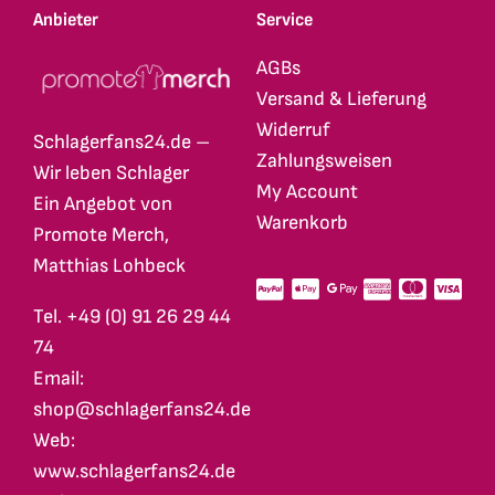
Anbieter
Service
werden
werden
AGBs
Versand & Lieferung
Widerruf
Schlagerfans24.de –
Zahlungsweisen
Wir leben Schlager
My Account
Ein Angebot von
Warenkorb
Promote Merch,
Matthias Lohbeck
Tel. +49 (0) 91 26 29 44
74
Email:
shop@schlagerfans24.de
Web:
www.schlagerfans24.de