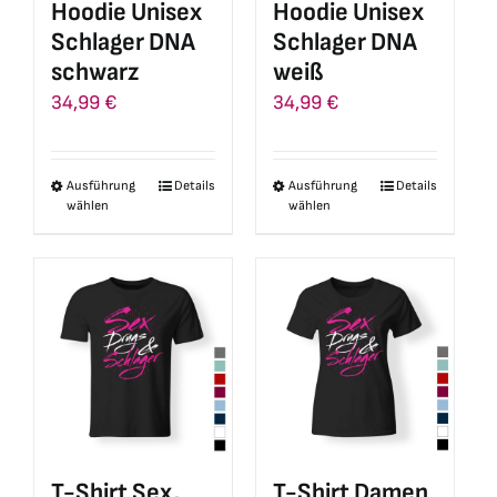
Hoodie Unisex
Hoodie Unisex
der
der
Schlager DNA
Schlager DNA
Produktseite
Produktseite
schwarz
weiß
gewählt
gewählt
34,99
€
34,99
€
werden
werden
Ausführung
Details
Ausführung
Details
Dieses
Dieses
wählen
wählen
Produkt
Produkt
weist
weist
mehrere
mehrere
Varianten
Varianten
auf.
auf.
Die
Die
Optionen
Optionen
können
können
auf
auf
T-Shirt Sex,
T-Shirt Damen