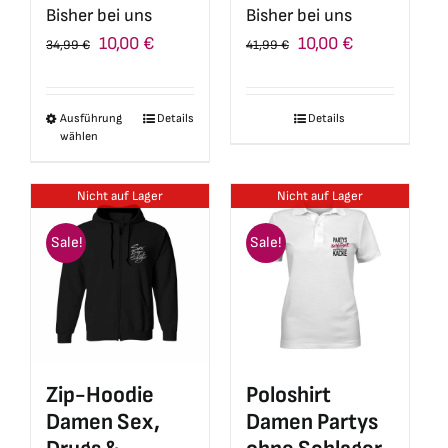
Bisher bei uns
Bisher bei uns
Ursprünglicher
Aktueller
Ursprünglicher
Aktueller
10,00
€
10,00
€
41,99
€
34,99
€
Preis
Preis
Preis
Preis
war:
ist:
war:
ist:
Details
Ausführung
Details
Dieses
41,99 €
10,00 €.
34,99 €
10,00 €.
wählen
Produkt
weist
Nicht auf Lager
Nicht auf Lager
mehrere
Varianten
Sale!
Sale!
auf.
Die
Optionen
können
auf
Zip-Hoodie
Poloshirt
der
Damen Sex,
Damen Partys
Produktseite