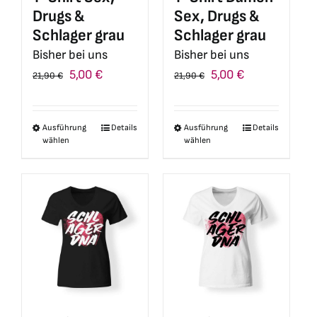
Drugs &
Sex, Drugs &
Schlager grau
Schlager grau
Bisher bei uns
Bisher bei uns
Ursprünglicher
Aktueller
Ursprünglicher
Aktueller
5,00
€
5,00
€
21,90
€
21,90
€
Preis
Preis
Preis
Preis
war:
ist:
war:
ist:
Ausführung
Details
Ausführung
Details
Dieses
Dieses
21,90 €
5,00 €.
21,90 €
5,00 €.
wählen
wählen
Produkt
Produkt
weist
weist
mehrere
mehrere
Varianten
Varianten
auf.
auf.
Die
Die
Optionen
Optionen
können
können
auf
auf