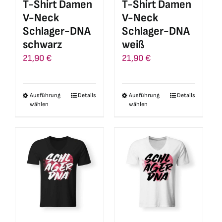
T-Shirt Damen
T-Shirt Damen
der
der
V-Neck
V-Neck
Produktseite
Produktseite
Schlager-DNA
Schlager-DNA
gewählt
gewählt
schwarz
weiß
werden
werden
21,90
€
21,90
€
Ausführung
Details
Ausführung
Details
Dieses
Dieses
wählen
wählen
Produkt
Produkt
weist
weist
mehrere
mehrere
Varianten
Varianten
auf.
auf.
Die
Die
Optionen
Optionen
können
können