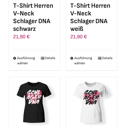
auf
auf
T-Shirt Herren
T-Shirt Herren
der
der
V-Neck
V-Neck
Produktseite
Produktseite
Schlager DNA
Schlager DNA
gewählt
gewählt
schwarz
weiß
werden
werden
21,90
€
21,90
€
Ausführung
Details
Ausführung
Details
Dieses
Dieses
wählen
wählen
Produkt
Produkt
weist
weist
mehrere
mehrere
Varianten
Varianten
auf.
auf.
Die
Die
Optionen
Optionen
können
können