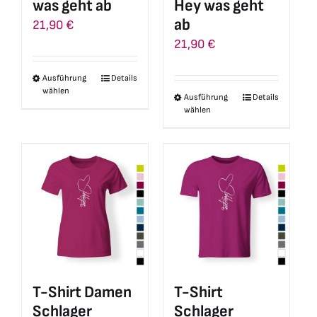
was geht ab
Hey was geht
Produktseite
Produktseite
ab
21,90
€
gewählt
gewählt
21,90
€
werden
werden
Ausführung
Details
Dieses
wählen
Ausführung
Details
Dieses
Produkt
wählen
Produkt
weist
weist
mehrere
mehrere
Varianten
Varianten
auf.
auf.
Die
Die
Optionen
Optionen
können
können
auf
auf
der
T-Shirt Damen
T-Shirt
der
Produktseite
Schlager
Schlager