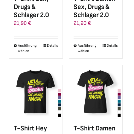
der
der
Drugs &
Sex, Drugs &
Produktseite
Produktseite
Schlager 2.0
Schlager 2.0
gewählt
gewählt
21,90
€
21,90
€
werden
werden
Ausführung
Details
Ausführung
Details
Dieses
Dieses
wählen
wählen
Produkt
Produkt
weist
weist
mehrere
mehrere
Varianten
Varianten
auf.
auf.
Die
Die
Optionen
Optionen
können
können
auf
auf
T-Shirt Hey
T-Shirt Damen
der
der