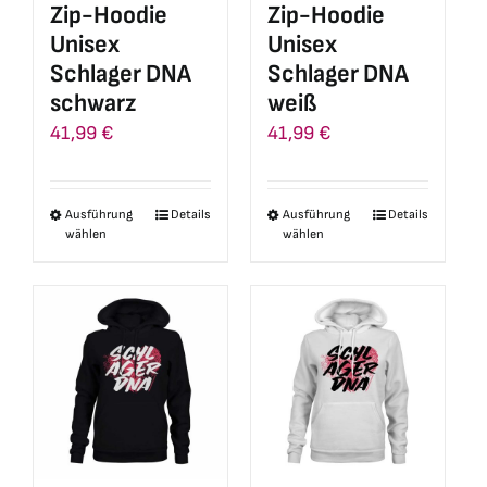
Zip-Hoodie
Zip-Hoodie
der
der
Unisex
Unisex
Produktseite
Produktseite
Schlager DNA
Schlager DNA
gewählt
gewählt
schwarz
weiß
werden
werden
41,99
€
41,99
€
Ausführung
Details
Ausführung
Details
Dieses
Dieses
wählen
wählen
Produkt
Produkt
weist
weist
mehrere
mehrere
Varianten
Varianten
auf.
auf.
Die
Die
Optionen
Optionen
können
können