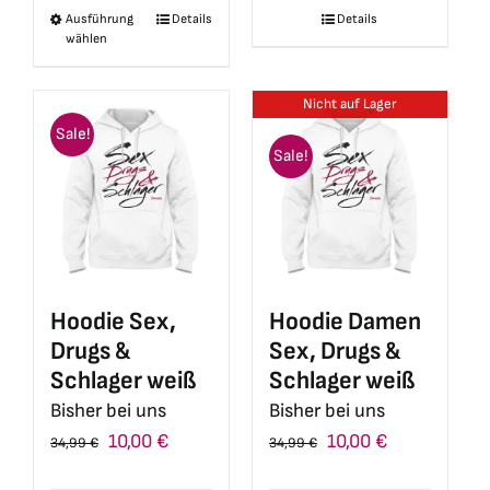
Details
Ausführung
Details
Dieses
41,99 €
10,00 €.
21,90 €
5,00 €.
wählen
Produkt
weist
Nicht auf Lager
mehrere
Sale!
Varianten
Sale!
auf.
Die
Optionen
können
auf
Hoodie Sex,
Hoodie Damen
der
Drugs &
Sex, Drugs &
Produktseite
Schlager weiß
Schlager weiß
gewählt
Bisher bei uns
Bisher bei uns
werden
Ursprünglicher
Aktueller
Ursprünglicher
Aktueller
10,00
€
10,00
€
34,99
€
34,99
€
Preis
Preis
Preis
Preis