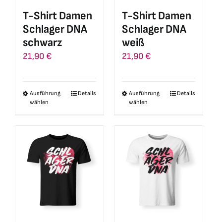
auf
auf
T-Shirt Damen
T-Shirt Damen
der
der
Schlager DNA
Schlager DNA
Produktseite
Produktseite
schwarz
weiß
gewählt
gewählt
21,90
€
21,90
€
werden
werden
Ausführung
Details
Ausführung
Details
Dieses
Dieses
wählen
wählen
Produkt
Produkt
weist
weist
mehrere
mehrere
Varianten
Varianten
auf.
auf.
Die
Die
Optionen
Optionen
können
können
auf
auf