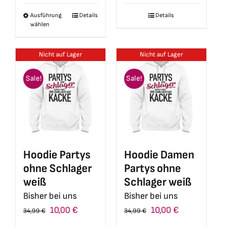
war:
ist:
war:
ist:
Ausführung
Details
Details
Dieses
34,99 €
10,00 €.
34,99 €
10,00 €.
wählen
Produkt
weist
Nicht auf Lager
Nicht auf Lager
mehrere
Varianten
Sale!
Sale!
auf.
Die
Optionen
können
auf
Hoodie Partys
Hoodie Damen
der
ohne Schlager
Partys ohne
Produktseite
weiß
Schlager weiß
gewählt
Bisher bei uns
Bisher bei uns
werden
Ursprünglicher
Aktueller
Ursprünglicher
Aktueller
10,00
€
10,00
€
34,99
€
34,99
€
Preis
Preis
Preis
Preis