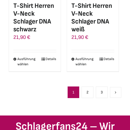
auf
auf
T-Shirt Herren
T-Shirt Herren
der
der
V-Neck
V-Neck
Produktseite
Produktseite
Schlager DNA
Schlager DNA
gewählt
gewählt
schwarz
weiß
werden
werden
21,90
€
21,90
€
Ausführung
Details
Ausführung
Details
Dieses
Dieses
wählen
wählen
Produkt
Produkt
weist
weist
mehrere
mehrere
Varianten
Varianten
1
2
3
auf.
auf.
Die
Die
Optionen
Optionen
Schlagerfans24 – Wir
können
können