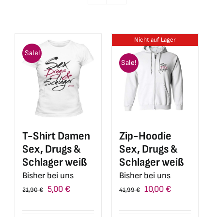
Nicht auf Lager
Sale!
Sale!
Zip-Hoodie
T-Shirt Damen
Sex, Drugs &
Sex, Drugs &
Schlager weiß
Schlager weiß
Bisher bei uns
Bisher bei uns
Ursprünglicher
Aktueller
Ursprünglicher
Aktueller
10,00
€
5,00
€
41,99
€
21,90
€
Preis
Preis
Preis
Preis
war:
ist:
war:
ist: