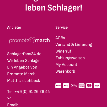
auf
auf
leben Schlager!
der
der
Produktseite
Produktseite
gewählt
gewählt
Anbieter
Service
werden
werden
AGBs
Versand & Lieferung
Widerruf
Schlagerfans24.de –
Zahlungsweisen
Wir leben Schlager
My Account
Ein Angebot von
Warenkorb
Promote Merch,
Matthias Lohbeck
Tel. +49 (0) 91 26 29 44
74
Email: