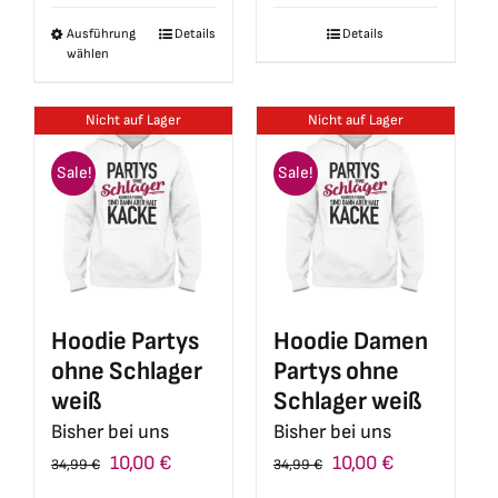
war:
ist:
war:
ist:
Ausführung
Details
Details
Dieses
34,99 €
10,00 €.
34,99 €
10,00 €.
wählen
Produkt
weist
Nicht auf Lager
Nicht auf Lager
mehrere
Varianten
Sale!
Sale!
auf.
Die
Optionen
können
auf
Hoodie Partys
Hoodie Damen
der
ohne Schlager
Partys ohne
Produktseite
weiß
Schlager weiß
gewählt
Bisher bei uns
Bisher bei uns
werden
Ursprünglicher
Aktueller
Ursprünglicher
Aktueller
10,00
€
10,00
€
34,99
€
34,99
€
Preis
Preis
Preis
Preis