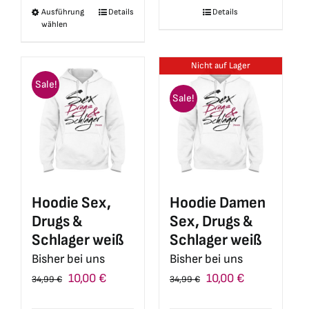
Details
Ausführung
Details
Dieses
41,99 €
10,00 €.
21,90 €
5,00 €.
wählen
Produkt
weist
Nicht auf Lager
mehrere
Sale!
Varianten
Sale!
auf.
Die
Optionen
können
auf
Hoodie Sex,
Hoodie Damen
der
Drugs &
Sex, Drugs &
Produktseite
Schlager weiß
Schlager weiß
gewählt
Bisher bei uns
Bisher bei uns
werden
Ursprünglicher
Aktueller
Ursprünglicher
Aktueller
10,00
€
10,00
€
34,99
€
34,99
€
Preis
Preis
Preis
Preis