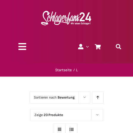
Zum
Inhalt
springen
Toggle
Navigation
Über uns
Startseite
L
Charity
Sortieren nach
Bewertung
Geschenk-Gutscheine
Zeige
20 Produkte
Kollektionen