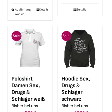
war:
ist:
war:
ist:
Ausführung
Details
Details
Dieses
21,90 €
5,00 €.
21,90 €
5,00 €.
wählen
Produkt
weist
mehrere
Sale!
Sale!
Varianten
auf.
Die
Optionen
können
auf
Poloshirt
Hoodie Sex,
der
Damen Sex,
Drugs &
Produktseite
Drugs &
Schlager
gewählt
Schlager weiß
schwarz
werden
Bisher bei uns
Bisher bei uns