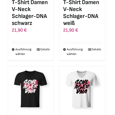
T-Shirt Damen
T-Shirt Damen
der
der
V-Neck
V-Neck
Produktseite
Produktseite
Schlager-DNA
Schlager-DNA
gewählt
gewählt
schwarz
weiß
werden
werden
21,90
€
21,90
€
Ausführung
Details
Ausführung
Details
Dieses
Dieses
wählen
wählen
Produkt
Produkt
weist
weist
mehrere
mehrere
Varianten
Varianten
auf.
auf.
Die
Die
Optionen
Optionen
können
können