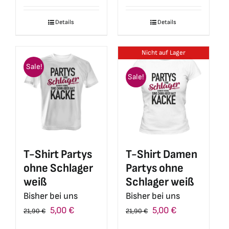
war:
ist:
war:
ist:
Details
Details
34,99 €
10,00 €.
34,99 €
10,00 €.
Nicht auf Lager
Sale!
Sale!
T-Shirt Partys
T-Shirt Damen
ohne Schlager
Partys ohne
weiß
Schlager weiß
Bisher bei uns
Bisher bei uns
Ursprünglicher
Aktueller
Ursprünglicher
Aktueller
5,00
€
5,00
€
21,90
€
21,90
€
Preis
Preis
Preis
Preis