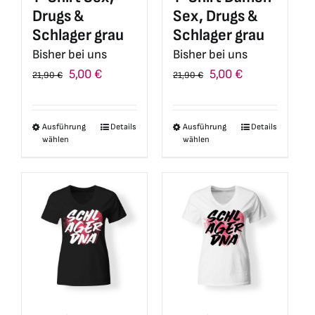
Drugs &
Sex, Drugs &
Schlager grau
Schlager grau
Bisher bei uns
Bisher bei uns
Ursprünglicher
Aktueller
Ursprünglicher
Aktueller
5,00
€
5,00
€
21,90
€
21,90
€
Preis
Preis
Preis
Preis
war:
ist:
war:
ist:
Ausführung
Details
Ausführung
Details
Dieses
Dieses
21,90 €
5,00 €.
21,90 €
5,00 €.
wählen
wählen
Produkt
Produkt
weist
weist
mehrere
mehrere
Varianten
Varianten
auf.
auf.
Die
Die
Optionen
Optionen
können
können
auf
auf