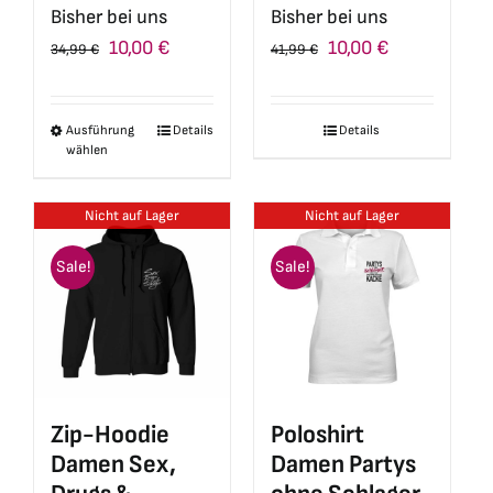
Bisher bei uns
Bisher bei uns
Ursprünglicher
Aktueller
Ursprünglicher
Aktueller
10,00
€
10,00
€
41,99
€
34,99
€
Preis
Preis
Preis
Preis
war:
ist:
war:
ist:
Details
Ausführung
Details
Dieses
41,99 €
10,00 €.
34,99 €
10,00 €.
wählen
Produkt
weist
Nicht auf Lager
Nicht auf Lager
mehrere
Varianten
Sale!
Sale!
auf.
Die
Optionen
können
auf
Zip-Hoodie
Poloshirt
der
Damen Sex,
Damen Partys
Produktseite