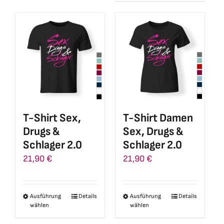
weist
mehrere
mehrere
Varianten
Varianten
auf.
auf.
Die
Die
Optionen
Optionen
können
können
auf
auf
der
T-Shirt Sex,
T-Shirt Damen
der
Produktseite
Drugs &
Sex, Drugs &
Produktseite
gewählt
Schlager 2.0
Schlager 2.0
gewählt
werden
21,90
€
21,90
€
werden
Ausführung
Details
Ausführung
Details
Dieses
Dieses
wählen
wählen
Produkt
Produkt