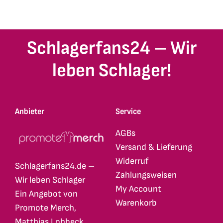
weist
weist
mehrere
mehrere
Varianten
Varianten
Schlagerfans24 – Wir
auf.
auf.
Die
Die
leben Schlager!
Optionen
Optionen
können
können
auf
auf
Anbieter
Service
der
der
Produktseite
Produktseite
AGBs
gewählt
gewählt
Versand & Lieferung
werden
werden
Widerruf
Schlagerfans24.de –
Zahlungsweisen
Wir leben Schlager
My Account
Ein Angebot von
Warenkorb
Promote Merch,
Matthias Lohbeck