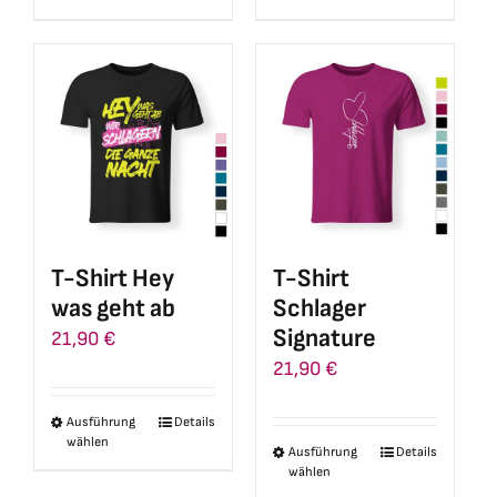
Produkt
Produkt
weist
weist
mehrere
mehrere
Varianten
Varianten
auf.
auf.
Die
Die
Optionen
Optionen
können
können
auf
auf
T-Shirt Hey
T-Shirt
der
der
was geht ab
Schlager
Produktseite
Produktseite
Signature
21,90
€
gewählt
gewählt
21,90
€
werden
werden
Ausführung
Details
Dieses
wählen
Ausführung
Details
Dieses
Produkt
wählen
Produkt
weist