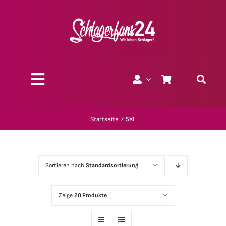
Zum
Inhalt
springen
Toggle
Navigation
Über uns
Startseite
5XL
Charity
Sortieren nach
Standardsortierung
Geschenk-Gutscheine
Zeige
20 Produkte
Kollektionen