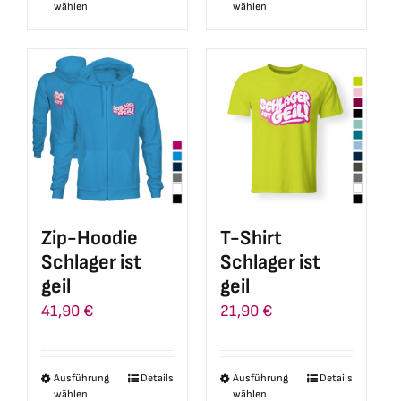
wählen
wählen
Produkt
Produkt
weist
weist
mehrere
mehrere
Varianten
Varianten
auf.
auf.
Die
Die
Optionen
Optionen
können
können
auf
auf
Zip-Hoodie
T-Shirt
der
der
Schlager ist
Schlager ist
Produktseite
Produktseite
geil
geil
gewählt
gewählt
41,90
€
21,90
€
werden
werden
Ausführung
Details
Ausführung
Details
Dieses
Dieses
wählen
wählen